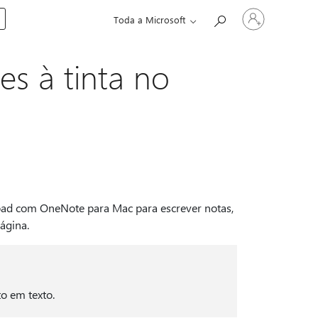
Entre
Toda a Microsoft
em
sua
conta
es à tinta no
kpad com OneNote para Mac para escrever notas,
ágina.
o em texto.