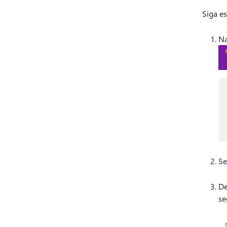
Siga e
Na
Se
De
se