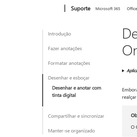
Microsoft
Suporte
Microsoft 365
Offic
De
Introdução
On
Fazer anotações
Formatar anotações
Aplic
Desenhar e esboçar
Desenhar e anotar com
Embora
tinta digital
realça
Ob
Compartilhar e sincronizar
O 
Manter-se organizado