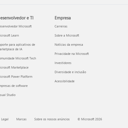
esenvolvedor e TI
Empresa
esenvolvedor Microsoft
Carreiras
crosoft Learn
Sobre a Microsoft
porte para aplicativos de
Notícias da empresa
rketplace de IA
Privacidade na Microsoft
omunidade Microsoft Tech
Investidores
icrosoft Marketplace
Diversidade e inclusão
crosoft Power Platform
Acessibilidade
mpresas de software
sual Studio
 Legal
Marcas
Sobre os nossos anúncios
© Microsoft 2026