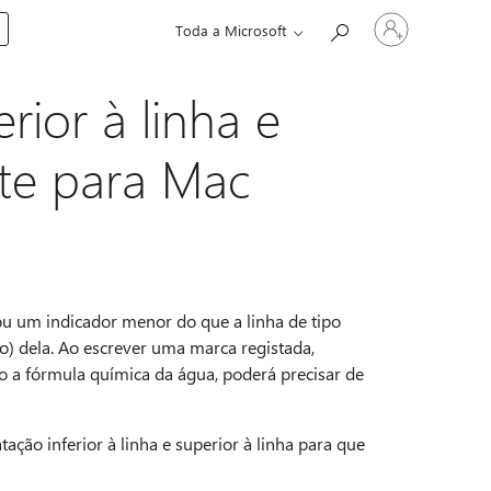
Entre
Toda a Microsoft
em
sua
conta
ior à linha e
ote para Mac
u um indicador menor do que a linha de tipo
to) dela. Ao escrever uma marca registada,
o a fórmula química da água, poderá precisar de
ção inferior à linha e superior à linha para que