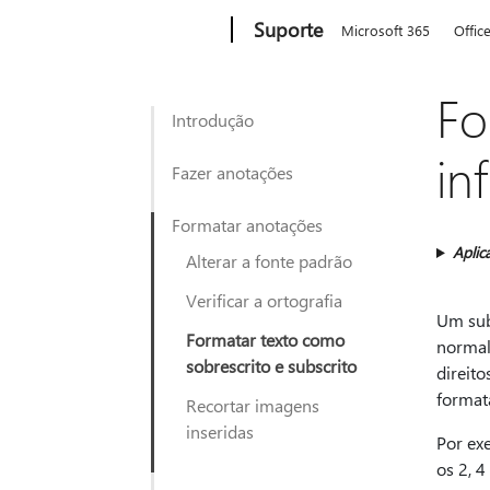
Microsoft
Suporte
Microsoft 365
Offic
Fo
Introdução
in
Fazer anotações
Formatar anotações
Aplic
Alterar a fonte padrão
Verificar a ortografia
Um sub
Formatar texto como
normal 
sobrescrito e subscrito
direit
formata
Recortar imagens
inseridas
Por ex
os 2, 4