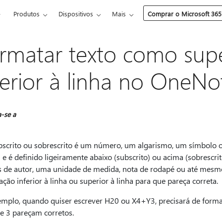
e
Produtos
Dispositivos
Mais
Comprar o Microsoft 365
rmatar texto como super
ferior à linha no OneN
a-se a
scrito ou sobrescrito é um número, um algarismo, um símbolo o
e é definido ligeiramente abaixo (subscrito) ou acima (sobrescri
os de autor, uma unidade de medida, nota de rodapé ou até mesm
ção inferior à linha ou superior à linha para que pareça correta.
emplo, quando quiser escrever H20 ou X4+Y3, precisará de formata
 e 3 pareçam corretos.