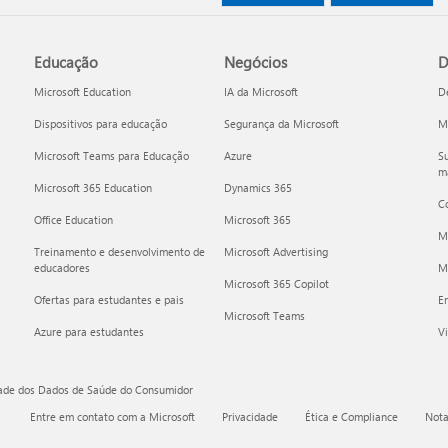
Educação
Negócios
D
Microsoft Education
IA da Microsoft
D
Dispositivos para educação
Segurança da Microsoft
Mi
Microsoft Teams para Educação
Azure
Su
ma
Microsoft 365 Education
Dynamics 365
C
Office Education
Microsoft 365
M
Treinamento e desenvolvimento de
Microsoft Advertising
educadores
Mi
Microsoft 365 Copilot
Ofertas para estudantes e pais
E
Microsoft Teams
Azure para estudantes
Vi
dade dos Dados de Saúde do Consumidor
Entre em contato com a Microsoft
Privacidade
Ética e Compliance
Nota