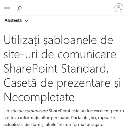
Conectaț
Microsoft
vă
la
Asistență
contul
dvs.
Utilizați șabloanele de
site-uri de comunicare
SharePoint Standard,
Casetă de prezentare și
Necompletate
Un
site de comunicare
SharePoint este un loc excelent pentru
a difuza informații altor persoane. Partajați știri, rapoarte,
actualizări de stare și altele într-un format atrăgător