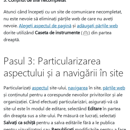
Atunci când începeți cu un site de comunicare necompletat,
nu este nevoie să eliminați părțile web de care nu aveți
nevoie.
Alegeți aspectul de pagină
și
adăugați părțile web
dorite utilizând
Caseta de instrumente
(
) din partea
dreaptă.
Pasul 3: Particularizarea
aspectului și a navigării în site
Particularizați
aspectul
site-ului,
navigarea
în site,
părțile web
și conținutul pentru a corespunde nevoilor privitorilor și ale
organizației. Când efectuați particularizări, asigurați-vă că
site-ul este în modul de editare, selectând
Editare
în partea
din dreapta sus a site-ului. Pe măsură ce lucrați, selectați
Salvați ca schiță
pentru a salva editările fără a le publica
pentru vizualizatori sau
Republicați
modificările pentru a face