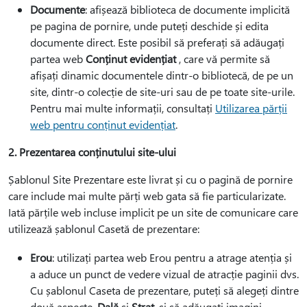
Documente
: afișează biblioteca de documente implicită
pe pagina de pornire, unde puteți deschide și edita
documente direct. Este posibil să preferați să adăugați
partea web
Conținut evidențiat
, care vă permite să
afișați dinamic documentele dintr-o bibliotecă, de pe un
site, dintr-o colecție de site-uri sau de pe toate site-urile.
Pentru mai multe informații, consultați
Utilizarea părții
web pentru conținut evidențiat
.
2. Prezentarea conținutului site-ului
Șablonul Site Prezentare este livrat și cu o pagină de pornire
care include mai multe părți web gata să fie particularizate.
Iată părțile web incluse implicit pe un site de comunicare care
utilizează șablonul Casetă de prezentare:
Erou
: utilizați partea web Erou pentru a atrage atenția și
a aduce un punct de vedere vizual de atracție paginii dvs.
Cu șablonul Caseta de prezentare, puteți să alegeți dintre
două aspecte,
Dală
și
Strat
, și să adăugați imagini