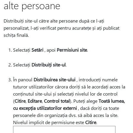
alte persoane
Distribuiți site-ul către alte persoane după ce l-ați
personalizat, l-ați verificat pentru acuratețe și ați publicat
schița finală.
Selectați
Setări
, apoi
Permisiuni site
.
Selectați
Distribuiți site-ul
.
În panoul
Distribuirea site-ului
, introduceți numele
tuturor utilizatorilor cărora doriți să le acordați acces la
conținutul site-ului și selectați nivelul lor de control
(
Citire
,
Editare
,
Control total
). Puteți alege
Toată lumea,
cu excepția utilizatorilor externi
, dacă doriți ca toate
persoanele din organizația dvs. să aibă acces la site.
Nivelul implicit de permisiune este
Citire
.