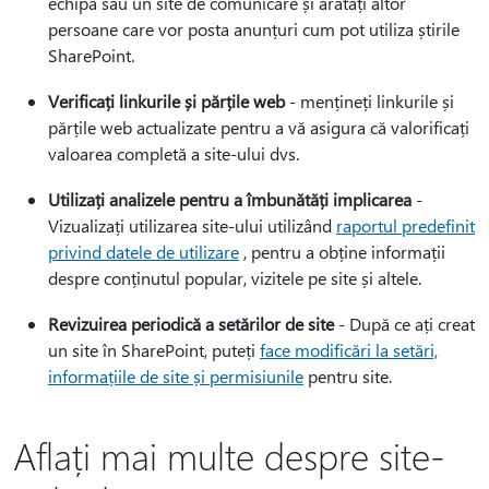
echipă sau un site de comunicare și arătați altor
persoane care vor posta anunțuri cum pot utiliza știrile
SharePoint.
Verificați linkurile și părțile web
- mențineți linkurile și
părțile web actualizate pentru a vă asigura că valorificați
valoarea completă a site-ului dvs.
Utilizați analizele pentru a îmbunătăți implicarea
-
Vizualizați utilizarea site-ului utilizând
raportul predefinit
privind datele de utilizare
, pentru a obține informații
despre conținutul popular, vizitele pe site și altele.
Revizuirea periodică a setărilor de site
- După ce ați creat
un site în SharePoint, puteți
face modificări la setări,
informațiile de site și permisiunile
pentru site.
Aflați mai multe despre site-