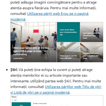
puteți adăuga imagini convingătoare pentru a atrage
atenția asupra fiecăruia. Pentru mai multe informații,
consultați
Utilizarea părții web Erou pe o pagină
modernă
.
Știri
: Vă puteți ține echipa la curent și puteți atrage
atenția membrilor ei cu articole importante sau
interesante, utilizând partea web Știri. Pentru mai multe
informații, consultați
Utilizarea părților web Titlu de știri
și Listă de știri pe o pagină modernă
.