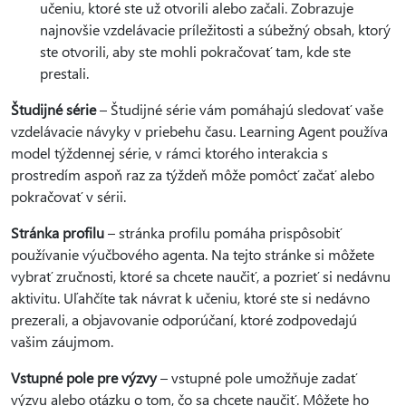
učeniu, ktoré ste už otvorili alebo začali. Zobrazuje
najnovšie vzdelávacie príležitosti a súbežný obsah, ktorý
ste otvorili, aby ste mohli pokračovať tam, kde ste
prestali.
Študijné série
– Študijné série vám pomáhajú sledovať vaše
vzdelávacie návyky v priebehu času. Learning Agent používa
model týždennej série, v rámci ktorého interakcia s
prostredím aspoň raz za týždeň môže pomôcť začať alebo
pokračovať v sérii.
Stránka profilu
– stránka profilu pomáha prispôsobiť
používanie výučbového agenta. Na tejto stránke si môžete
vybrať zručnosti, ktoré sa chcete naučiť, a pozrieť si nedávnu
aktivitu. Uľahčíte tak návrat k učeniu, ktoré ste si nedávno
prezerali, a objavovanie odporúčaní, ktoré zodpovedajú
vašim záujmom.
Vstupné pole pre výzvy
– vstupné pole umožňuje zadať
výzvu alebo otázku o tom, čo sa chcete naučiť. Môžete ho