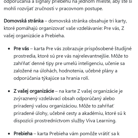
odporúčania a signály priebehu na jednom mieste, aby ste si
mohli rozvíjať zručnosti v pracovnom postupe.
Domovská stránka
– domovská stránka obsahuje tri karty,
ktoré pomáhajú organizovať vaše vzdelávanie: Pre vás, Z
vašej organizácie a Prebieha.
Pre vás
– karta Pre vás zobrazuje prispôsobené študijné
prostredia, ktoré sú pre vás najrelevantnejšie. Môže to
zahŕňať denné tipy pre umelú inteligenciu, učenie sa
založené na úlohách, hodnotenia, učebné plány a
odporúčania týkajúce sa hrania rolí.
Z vašej organizácie
– na karte Z vašej organizácie je
zvýraznený vzdelávací obsah odporúčaný alebo
priradený vašou organizáciou. Môže to zahŕňať
priradené úlohy, učebné cesty a akadémiu, ktoré sú k
dispozícii prostredníctvom služby Viva Learning.
Prebieha
– karta Prebieha vám pomôže vrátiť sa k