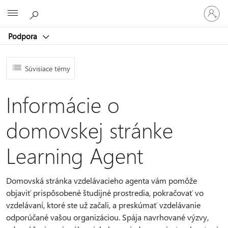
Prihláste
Microsoft
sa
k
Podpora
svojmu
kontu
Súvisiace témy
Informácie o
domovskej stránke
Learning Agent
Domovská stránka vzdelávacieho agenta vám pomôže
objaviť prispôsobené študijné prostredia, pokračovať vo
vzdelávaní, ktoré ste už začali, a preskúmať vzdelávanie
odporúčané vašou organizáciou. Spája navrhované výzvy,