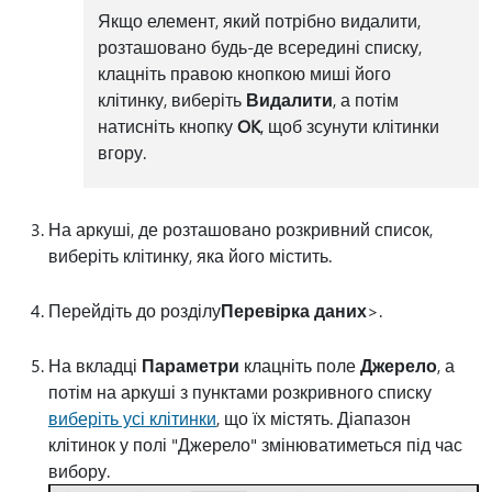
Якщо елемент, який потрібно видалити,
розташовано будь-де всередині списку,
клацніть правою кнопкою миші його
клітинку, виберіть
Видалити
, а потім
натисніть кнопку
OK
, щоб зсунути клітинки
вгору.
На аркуші, де розташовано розкривний список,
виберіть клітинку, яка його містить.
Перейдіть до розділу
Перевірка даних
>.
На вкладці
Параметри
клацніть поле
Джерело
, а
потім на аркуші з пунктами розкривного списку
виберіть усі клітинки
, що їх містять. Діапазон
клітинок у полі "Джерело" змінюватиметься під час
вибору.