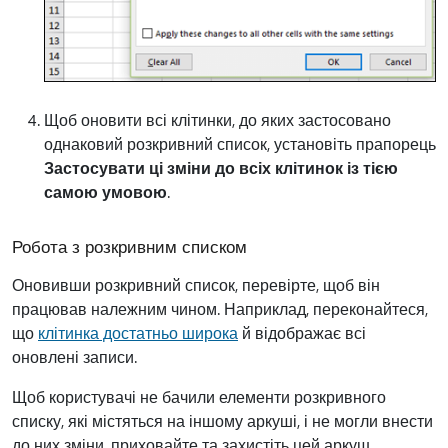
Щоб оновити всі клітинки, до яких застосовано
однаковий розкривний список, установіть прапорець
Застосувати ці зміни до всіх клітинок із тією
самою умовою
.
Робота з розкривним списком
Оновивши розкривний список, перевірте, щоб він
працював належним чином. Наприклад, переконайтеся,
що
клітинка достатньо широка
й відображає всі
оновлені записи.
Щоб користувачі не бачили елементи розкривного
списку, які містяться на іншому аркуші, і не могли внести
до них зміни, приховайте та захистіть цей аркуш.