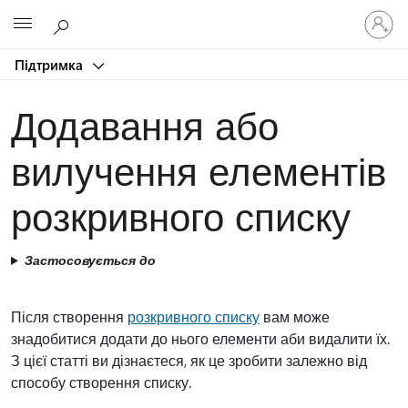
Увійдіть
Microsoft
у
свій
Підтримка
обліков
запис
Додавання або
вилучення елементів
розкривного списку
Застосовується до
Після створення
розкривного списку
вам може
знадобитися додати до нього елементи аби видалити їх.
З цієї статті ви дізнаєтеся, як це зробити залежно від
способу створення списку.