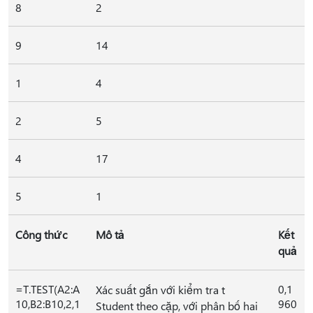
8
2
9
14
1
4
2
5
4
17
5
1
Công thức
Mô tả
Kết
quả
=T.TEST(A2:A
0,1
Xác suất gắn với kiểm tra t
10,B2:B10,2,1
960
Student theo cặp, với phân bố hai