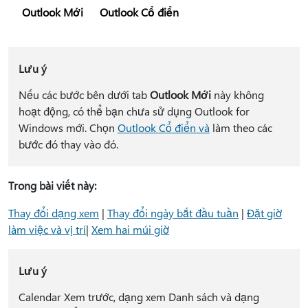
Outlook Mới
Outlook Cổ điển
Lưu ý
Nếu các bước bên dưới tab
Outlook Mới
này không
hoạt động, có thể bạn chưa sử dụng Outlook for
Windows mới. Chọn
Outlook Cổ điển và
làm theo các
bước đó thay vào đó.
Trong bài viết này:
Thay đổi dạng xem
|
Thay đổi ngày bắt đầu tuần
|
Đặt giờ
làm việc và vị trí
|
Xem hai múi giờ
Lưu ý
Calendar Xem trước, dạng xem Danh sách và dạng