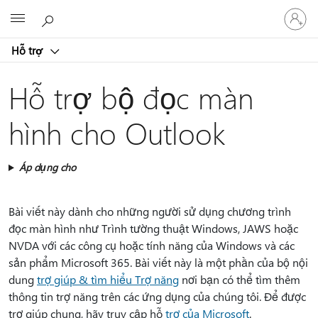
Đăng
Microsoft
nhập
tài
Hỗ trợ
khoản
của
bạn
Hỗ trợ bộ đọc màn
hình cho Outlook
Áp dụng cho
Bài viết này dành cho những người sử dụng chương trình
đọc màn hình như Trình tường thuật Windows, JAWS hoặc
NVDA với các công cụ hoặc tính năng của Windows và các
sản phẩm Microsoft 365. Bài viết này là một phần của bộ nội
dung
trợ giúp & tìm hiểu Trợ năng
nơi bạn có thể tìm thêm
thông tin trợ năng trên các ứng dụng của chúng tôi. Để được
trợ giúp chung, hãy truy cập hỗ
trợ của Microsoft
.