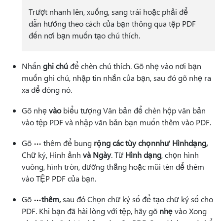
Trượt nhanh lên, xuống, sang trái hoặc phải để
dẫn hướng theo cách của bạn thông qua tệp PDF
đến nơi bạn muốn tạo chú thích.
Nhấn
ghi chú
để chèn chú thích. Gõ nhẹ vào nơi bạn
muốn ghi chú, nhập tin nhắn của bạn, sau đó gõ nhẹ ra
xa để đóng nó.
Gõ nhẹ
vào
biểu tượng Văn bản để chèn hộp văn bản
vào tệp PDF và nhập văn bản bạn muốn thêm vào PDF.
Gõ
thêm để bung
rộng các tùy chọn
như Hình
dạng,
Chữ ký, Hình ảnh
và Ngày
. Từ
Hình dạng
, chọn hình
vuông, hình tròn, đường thẳng hoặc mũi tên để thêm
vào TỆP PDF của bạn.
Gõ
thêm,
sau đó Chọn chữ ký số để tạo chữ ký số cho
PDF. Khi bạn đã hài lòng với tệp, hãy gõ
nhẹ
vào Xong