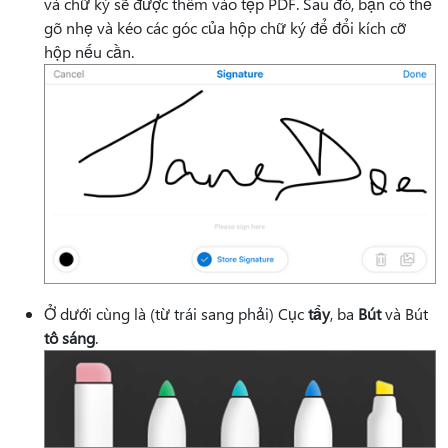
và chữ ký sẽ được thêm vào tệp PDF. Sau đó, bạn có thể
gõ nhẹ và kéo các góc của hộp chữ ký để đổi kích cỡ
hộp nếu cần.
Ở dưới cùng là (từ trái sang phải) Cục
tẩy
, ba
Bút
và Bút
tô sáng
.