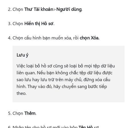
Chọn
Thư Tài khoản
>
Người dùng
.
Chọn
Hiển thị Hồ sơ
.
Chọn cấu hình bạn muốn xóa, rồi
chọn Xóa.
Lưu ý
Việc loại bỏ hồ sơ cũng sẽ loại bỏ mọi tệp dữ liệu
liên quan. Nếu bạn không chắc tệp dữ liệu được
sao lưu hay lưu trữ trên máy chủ, đừng xóa cấu
hình. Thay vào đó, hãy chuyển sang bước tiếp
theo.
Chọn
Thêm
.
Nhập tên cho hồ sơ mới vào hộp
Tên Hồ
sơ.