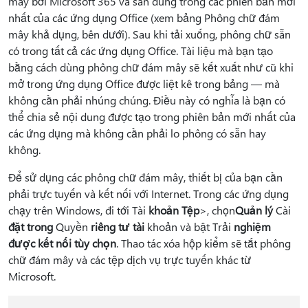
mây bởi Microsoft 365 và sẵn dùng trong các phiên bản mới
nhất của các ứng
dụng Office (xem bảng Phông chữ đám
mây khả dụng, bên dưới). Sau khi tải xuống, phông chữ sẵn
có trong tất cả các ứng dụng Office. Tài liệu mà bạn tạo
bằng cách dùng phông chữ đám mây sẽ kết xuất như cũ khi
mở trong ứng dụng Office được liệt kê trong bảng — mà
không cần phải nhúng chúng. Điều này có nghĩa là bạn có
thể chia sẻ nội dung được tạo trong phiên bản mới nhất của
các ứng dụng mà không cần phải lo phông có sẵn hay
không.
Để sử dụng các phông chữ đám mây, thiết bị của bạn cần
phải trực tuyến và kết nối với Internet. Trong các ứng dụng
chạy trên Windows, đi tới Tài
khoản Tệp
>, chọn
Quản lý
Cài
đặt trong
Quyền
riêng tư tài
khoản và bật Trải
nghiệm
được kết nối tùy chọn
. Thao tác xóa hộp kiểm sẽ tắt phông
chữ đám mây và các tệp dịch vụ trực tuyến khác từ
Microsoft.