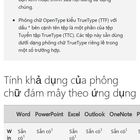
chúng.
Phông chữ OpenType kiểu TrueType (TTF) với
dấu * bên cạnh tên tệp là một phần của tệp
Tuyển tập TrueType (TTC). Các tệp này sẵn dùng
dưới dạng phông chữ TrueType riêng lẻ trong
một số trường hợp.
Tính khả dụng của phông
chữ đám mây theo ứng dụng
Word
PowerPoint
Excel
Outlook
OneNote
P
1
1
1
W
Sẵn
Sẵn có
Sẵn
Sẵn có
Sẵn có
1
1
in
có
có