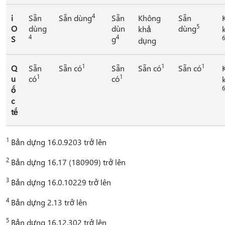
4
i
Sẵn
Sẵn dùng
Sẵn
Không
Sẵn
5
O
dùng
dùn
dùng
khả
4
4
S
g
6
dụng
1
1
1
Q
Sẵn
Sẵn có
Sẵn
Sẵn có
Sẵn có
1
1
u
có
có
6
ố
c
tế
1
Bản dựng 16.0.9203 trở lên
2
Bản dựng 16.17 (180909) trở lên
3
Bản dựng 16.0.10229 trở lên
4
Bản dựng 2.13 trở lên
5
Bản dựng 16.12.302 trở lên