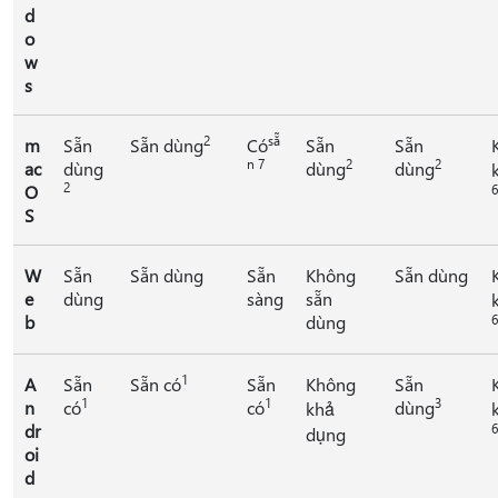
d
o
w
s
2
sẵ
m
Sẵn
Sẵn dùng
Có
Sẵn
Sẵn
n 7
2
2
ac
dùng
dùng
dùng
2
O
6
S
W
Sẵn
Sẵn dùng
Sẵn
Không
Sẵn dùng
e
dùng
sàng
sẵn
b
dùng
6
1
A
Sẵn
Sẵn có
Sẵn
Không
Sẵn
1
1
3
n
có
có
dùng
khả
dr
6
dụng
oi
d