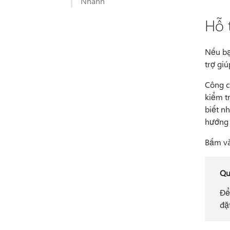
Nhanh
Hỗ 
Nếu bạ
trợ gi
Công c
kiểm tr
biết n
hướng 
Bấm và
Qu
Để
đặ