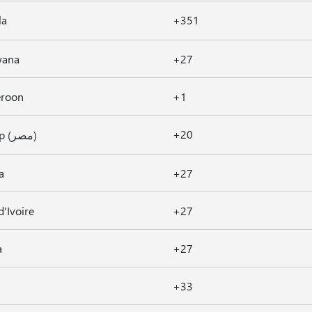
la
+351
wana
+27
roon
+1
+20
Ai Cập (مصر)
a
+27
d'Ivoire
+27
a
+27
+33