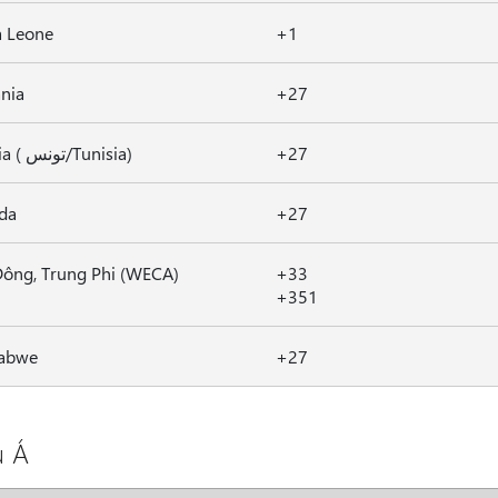
a Leone
+1
nia
+27
Tunisia ( تونس/Tunisia)
+27
da
+27
Đông, Trung Phi (WECA)
+33
+351
abwe
+27
 Á