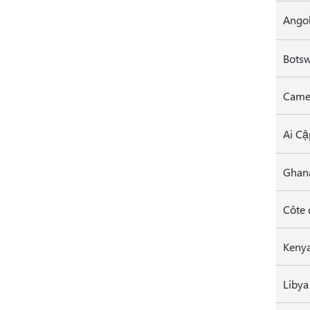
Ango
Bots
Came
Ghan
Côte 
Keny
Libya