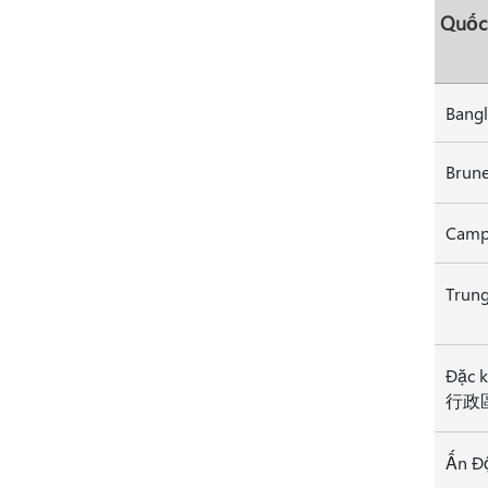
Quốc
Bang
Campu
Trun
Đặc 
行政
Ấn Đ