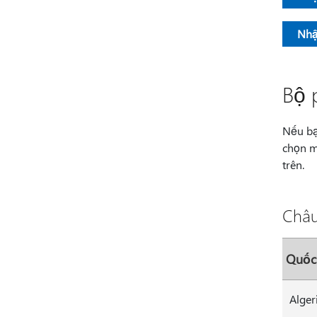
Nhậ
Bộ 
Nếu bạ
chọn m
trên.
Châu
Quốc