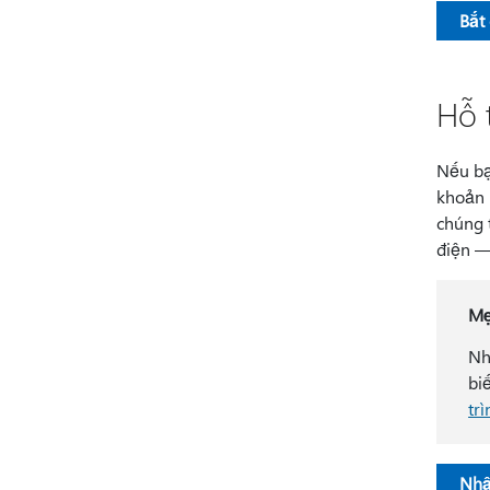
Bắt
Hỗ 
Nếu bạn
khoản 
chúng t
điện —
M
Nh
bi
tr
Nhậ