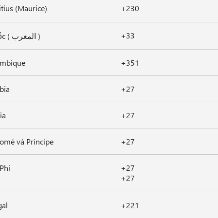
tius (Maurice)
+230
+33
Ma-rốc ( المغرب )
mbique
+351
bia
+27
ia
+27
omé và Príncipe
+27
Phi
+27
+27
gal
+221