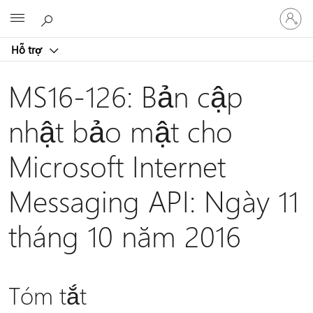
Đăng
Microsoft
nhập
tài
Hỗ trợ
khoản
của
bạn
MS16-126: Bản cập
nhật bảo mật cho
Microsoft Internet
Messaging API: Ngày 11
tháng 10 năm 2016
Tóm tắt