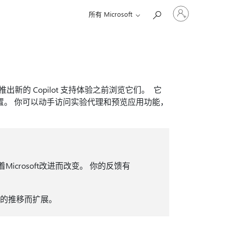
请
所有 Microsoft
登
录
你
的
帐
户
许你在推出新的 Copilot 支持体验之前浏览它们。 它
5 设置。 你可以动手访问实验代理和预览应用功能，
Microsoft改进而改变。 你的反馈有
间的推移而扩展。