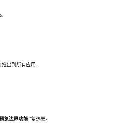
能。
能即将推出到所有应用。
“预览边界功能
”复选框。