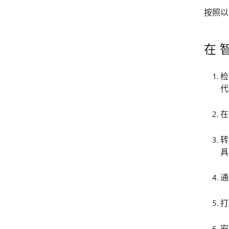
按照以
在 智
检
代
在
转
具
通
打
安