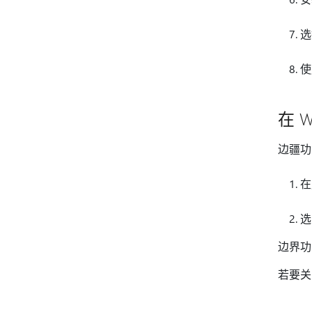
选
使
在 
边疆功
在
边界功
若要关