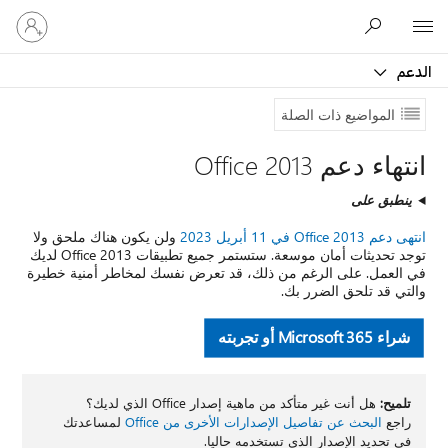
تسجيل
Microsoft
الدخول
إلى
الدعم
حسابك
المواضيع ذات الصلة
انتهاء دعم Office 2013
ينطبق على
انتهى دعم Office 2013 في 11 أبريل 2023
ولن يكون هناك ملحق ولا
توجد تحديثات أمان موسعة. ستستمر جميع تطبيقات Office 2013 لديك
في العمل. على الرغم من ذلك، قد تعرض نفسك لمخاطر أمنية خطيرة
والتي قد تلحق الضرر بك.
شراء Microsoft 365 أو تجربته
تلميح:
هل أنت غير متأكد من ماهية إصدار Office الذي لديك؟
راجع
البحث عن تفاصيل الإصدارات الأخرى من Office
لمساعدتك
في تحديد الإصدار الذي تستخدمه حاليا.