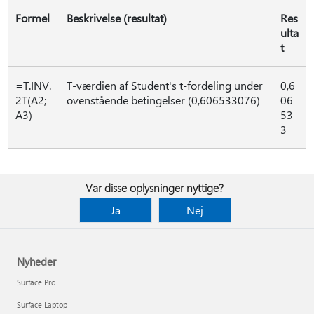
Formel
Beskrivelse (resultat)
Res
ulta
t
=T.INV.
T-værdien af Student's t-fordeling under
0,6
2T(A2;
ovenstående betingelser (0,606533076)
06
A3)
53
3
Var disse oplysninger nyttige?
Ja
Nej
Nyheder
Surface Pro
Surface Laptop