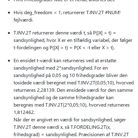
Hvis deg_freedom < 1, returnerer T.INV.2T #NUM!
fejlværdi.
T.INV.2T returnerer denne værdi t, så P(|X| > t) =
sandsynlighed, hvor X er en tilfældig variabel, der følger
t-fordelingen og P(|X| > t) = P(X < -t eller X > t).
En ensidet t-værdi kan returneres ved at erstatte
sandsynlighed med 2*sandsynlighed. For en
sandsynlighed på 0,05 og 10 frihedsgrader bliver den
tosidede værdi beregnet med T.INV.2T(0,05;10), hvorved
returneres 2,28139. Den ensidede værdi for den samme
sandsynlighed og de samme frihedsgrader kan
beregnes med T.INV.2T(2*0,05;10), hvorved returneres
1,812462.
Når der er angivet en værdi for sandsynlighed, søger
T.INV.2T denne værdi x, så T.FORDELING.2T(x,
frihedsgrad) = sandsynlighed. Præcisionen af T.INV.2T