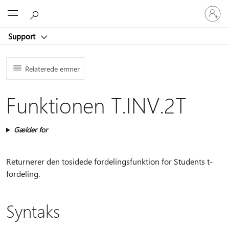
Log
Microsoft
på
din
Support
konto
Relaterede emner
Funktionen T.INV.2T
Gælder for
Returnerer den tosidede fordelingsfunktion for Students t-
fordeling.
Syntaks