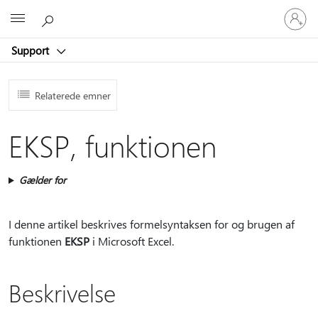
Log
Microsoft
på
din
Support
konto
Relaterede emner
EKSP, funktionen
Gælder for
I denne artikel beskrives formelsyntaksen for og brugen af
funktionen
EKSP
i Microsoft Excel.
Beskrivelse