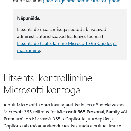
mudelivalikud
) pöörduge oma administraatori poole
.
Näpunäide.
Litsentside määramisega seotud abi vajavad
administraatorid saavad lisateavet teemast
Litsentside häälestamine Microsoft 365 Copilot ja
määramine
.
Litsentsi kontrollimine
Microsofti kontoga
Ainult Microsofti konto kasutajatel, kellel on nõuetele vastav
Microsoft 365 tellimus (nt
Microsoft 365 Personal
,
Family
või
Premium
), on Microsoft 365-s Copilot-le juurdepääs ja
Copilot saab töölauarakendustes kasutada ainult tellimuse