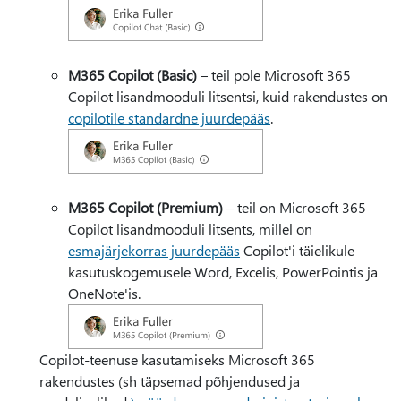
M365 Copilot (Basic)
– teil pole Microsoft 365
Copilot lisandmooduli litsentsi, kuid rakendustes on
copilotile standardne juurdepääs
.
M365 Copilot (Premium)
– teil on Microsoft 365
Copilot lisandmooduli litsents, millel on
esmajärjekorras juurdepääs
Copilot'i täielikule
kasutuskogemusele Word, Excelis, PowerPointis ja
OneNote'is.
Copilot-teenuse kasutamiseks Microsoft 365
rakendustes (sh täpsemad põhjendused ja