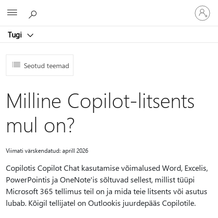
Logige
Microsoft
sisse
oma
Tugi
kontole
Seotud teemad
Milline Copilot-litsents
mul on?
Viimati värskendatud: aprill 2026
Copilotis Copilot Chat kasutamise võimalused Word, Excelis,
PowerPointis ja OneNote'is sõltuvad sellest, millist tüüpi
Microsoft 365 tellimus teil on ja mida teie litsents või asutus
lubab. Kõigil tellijatel on Outlookis juurdepääs Copilotile.