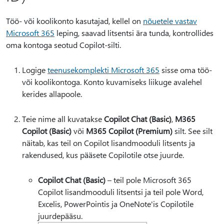
Töö- või koolikonto kasutajad, kellel on
nõuetele vastav
Microsoft 365
leping, saavad litsentsi ära tunda, kontrollides
oma kontoga seotud Copilot-silti.
Logige
teenusekomplekti Microsoft 365
sisse oma töö-
või koolikontoga. Konto kuvamiseks liikuge avalehel
kerides allapoole.
Teie nime all kuvatakse
Copilot Chat (Basic)
,
M365
Copilot (Basic)
või
M365 Copilot (Premium)
silt. See silt
näitab, kas teil on Copilot lisandmooduli litsents ja
rakendused, kus pääsete Copilotile otse juurde.
Copilot Chat (Basic)
– teil pole Microsoft 365
Copilot lisandmooduli litsentsi ja teil pole Word,
Excelis, PowerPointis ja OneNote'is Copilotile
juurdepääsu.