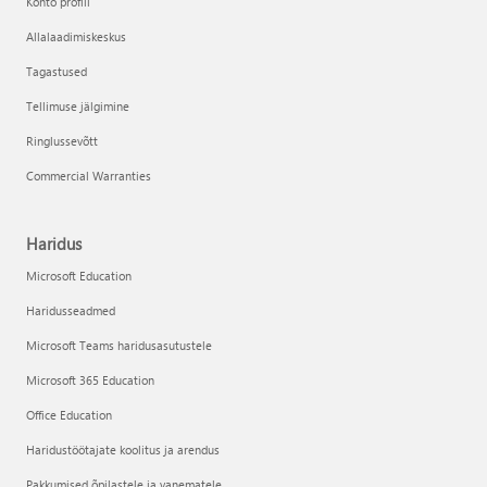
Konto profiil
Allalaadimiskeskus
Tagastused
Tellimuse jälgimine
Ringlussevõtt
Commercial Warranties
Haridus
Microsoft Education
Haridusseadmed
Microsoft Teams haridusasutustele
Microsoft 365 Education
Office Education
Haridustöötajate koolitus ja arendus
Pakkumised õpilastele ja vanematele