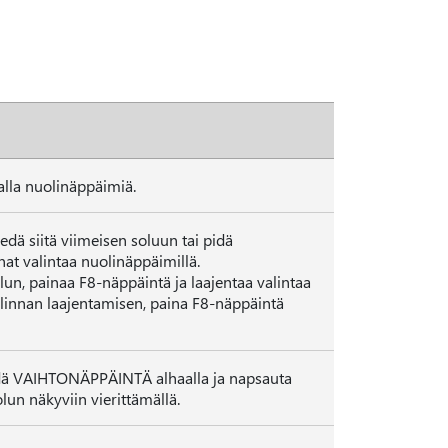
alla nuolinäppäimiä.
dä siitä viimeisen soluun tai pidä
t valintaa nuolinäppäimillä.
un, painaa F8-näppäintä ja laajentaa valintaa
alinnan laajentamisen, paina F8-näppäintä
idä VAIHTONÄPPÄINTÄ alhaalla ja napsauta
lun näkyviin vierittämällä.