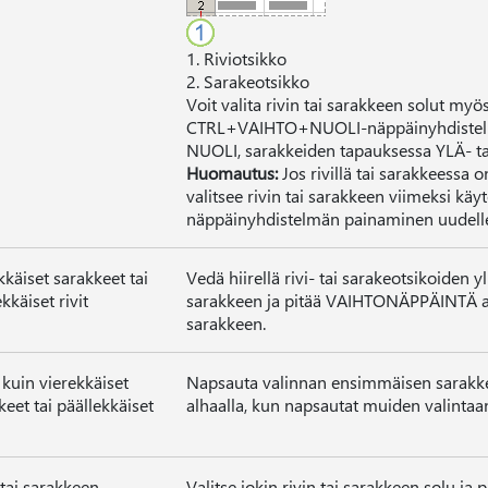
1. Riviotsikko
2. Sarakeotsikko
Voit valita rivin tai sarakkeen solut my
CTRL+VAIHTO+NUOLI-näppäinyhdistelmä
NUOLI, sarakkeiden tapauksessa YLÄ- t
Huomautus:
Jos rivillä tai sarakkeess
valitsee rivin tai sarakkeen viimeksi 
näppäinyhdistelmän painaminen uudellee
kkäiset sarakkeet tai
Vedä hiirellä rivi- tai sarakeotsikoiden y
kkäiset rivit
sarakkeen ja pitää VAIHTONÄPPÄINTÄ alha
sarakkeen.
kuin vierekkäiset
Napsauta valinnan ensimmäisen sarakkee
keet tai päällekkäiset
alhaalla, kun napsautat muiden valintaan 
 tai sarakkeen
Valitse jokin rivin tai sarakkeen solu 