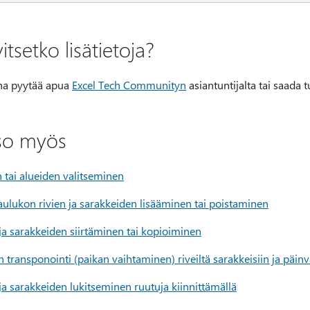
itsetko lisätietoja?
ina pyytää apua
Excel Tech Communityn
asiantuntijalta tai saada 
so myös
 tai alueiden valitseminen
aulukon rivien ja sarakkeiden lisääminen tai poistaminen
ja sarakkeiden siirtäminen tai kopioiminen
n transponointi (paikan vaihtaminen) riveiltä sarakkeisiin ja päin
ja sarakkeiden lukitseminen ruutuja kiinnittämällä