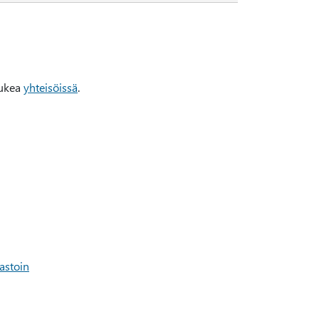
tukea
yhteisöissä
.
vastoin