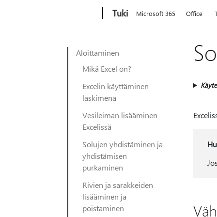
Microsoft
Tuki
Microsoft 365
Office
So
Aloittaminen
Mikä Excel on?
Käyte
Excelin käyttäminen
laskimena
Vesileiman lisääminen
Excelis
Excelissä
Solujen yhdistäminen ja
Hu
yhdistämisen
Jo
purkaminen
Rivien ja sarakkeiden
lisääminen ja
Väh
poistaminen