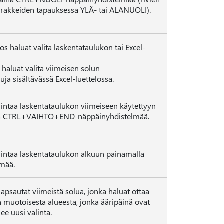
rakkeiden tapauksessa YLÄ- tai ALANUOLI).
 haluat valita laskentataulukon tai Excel-
haluat valita viimeisen solun
uja sisältävässä Excel-luettelossa.
lintaa laskentataulukon viimeiseen käytettyyn
lla CTRL+VAIHTO+END-näppäinyhdistelmää.
lintaa laskentataulukon alkuun painamalla
mää.
sautat viimeistä solua, jonka haluat ottaa
muotoisesta alueesta, jonka ääripäinä ovat
ee uusi valinta.