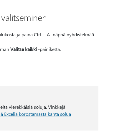
 valitseminen
 taulukosta ja paina Ctrl + A -näppäinyhdistelmää.
ulman
Valitse kaikki
-painiketta.
ita vierekkäisiä soluja. Vinkkejä
ää Exceliä korostamasta kahta solua