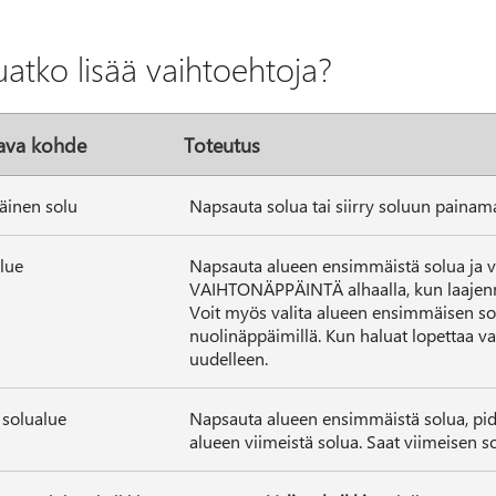
uatko lisää vaihtoehtoja?
tava kohde
Toteutus
täinen solu
Napsauta solua tai siirry soluun painam
lue
Napsauta alueen ensimmäistä solua ja ve
VAIHTONÄPPÄINTÄ alhaalla, kun laajenna
Voit myös valita alueen ensimmäisen sol
nuolinäppäimillä. Kun haluat lopettaa v
uudelleen.
 solualue
Napsauta alueen ensimmäistä solua, p
alueen viimeistä solua. Saat viimeisen so