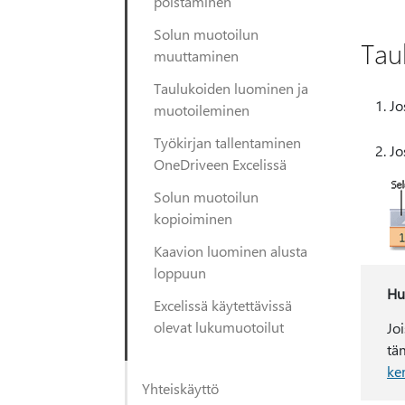
poistaminen
Solun muotoilun
Tau
muuttaminen
Taulukoiden luominen ja
Jo
muotoileminen
Työkirjan tallentaminen
Jo
OneDriveen Excelissä
Solun muotoilun
kopioiminen
Kaavion luominen alusta
loppuun
Hu
Excelissä käytettävissä
olevat lukumuotoilut
Jo
tä
ker
Yhteiskäyttö