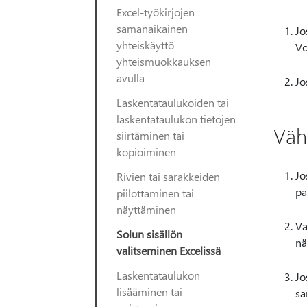
Excel-työkirjojen
samanaikainen
Jo
yhteiskäyttö
Vo
yhteismuokkauksen
avulla
Jo
Laskentataulukoiden tai
laskentataulukon tietojen
Väh
siirtäminen tai
kopioiminen
Jo
Rivien tai sarakkeiden
pa
piilottaminen tai
näyttäminen
Va
Solun sisällön
nä
valitseminen Excelissä
Laskentataulukon
Jo
lisääminen tai
sa