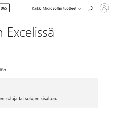
Kirjaudu
 365
Kaikki Microsoftin tuotteet
sisään
tilille
n Excelissä
lön.
n soluja tai solujen sisältöä.