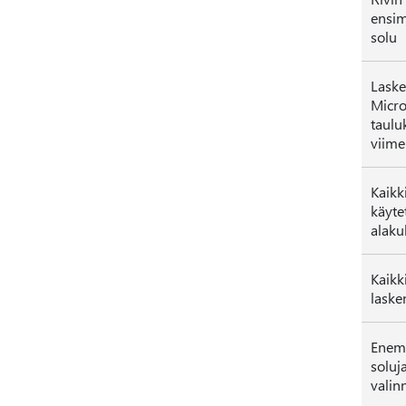
ensim
solu
Laske
Micro
taulu
viime
Kaikk
käyte
alaku
Kaikk
laske
Enem
soluj
valin