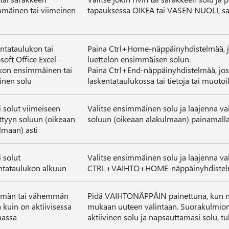
mäinen tai viimeinen
tapauksessa OIKEA tai VASEN NUOLI, sa
ntataulukon tai
Paina Ctrl+Home-näppäinyhdistelmää, jos
soft Office Excel -
luettelon ensimmäisen solun.
kon ensimmäinen tai
Paina Ctrl+End-näppäinyhdistelmää, jos 
inen solu
laskentataulukossa tai tietoja tai muotoil
i solut viimeiseen
Valitse ensimmäinen solu ja laajenna va
ttyyn soluun (oikeaan
soluun (oikeaan alakulmaan) painama
lmaan) asti
i solut
Valitse ensimmäinen solu ja laajenna va
ntataulukon alkuun
CTRL+VAIHTO+HOME-näppäinyhdistel
män tai vähemmän
Pidä VAIHTONÄPPÄIN painettuna, kun nap
a kuin on aktiivisessa
mukaan uuteen valintaan. Suorakulmion 
nassa
aktiivinen solu ja napsauttamasi solu, tul