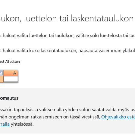
lukon, luettelon tai laskentataulukon
s haluat valita luettelon tai taulukon, valitse solu luettelosta tai
s haluat valita koko laskentataulukon, napsauta vasemman yläk
omautus
issakin tapauksissa valitsemalla yhden solun saatat valita myös use
män ongelman ratkaisemiseen on tässä viestissä
, Ohjevalikko est
ralla
yhteisössä.