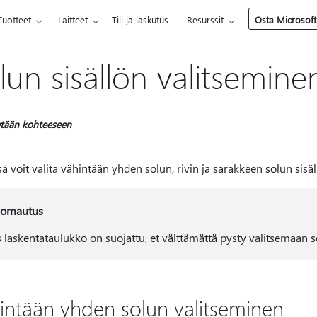
Tuotteet
Laitteet
Tili ja laskutus
Resurssit
Osta Microsoft
lun sisällön valitsemine
tään kohteeseen
sä voit valita vähintään yhden solun, rivin ja sarakkeen solun sisäl
omautus
s laskentataulukko on suojattu, et välttämättä pysty valitsemaan se
intään yhden solun valitseminen