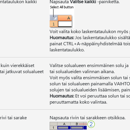
ntataulukon kaikki
Napsauta
Valitse kaikki
-painiketta.
Voit valita koko laskentataulukon myö
Huomautus:
Jos laskentataulukko sisältä
painat CTRL+A-näppäinyhdistelmää toise
laskentataulukko.
kuin vierekkäiset
Valitse solualueen ensimmäinen solu ja
 tai jatkuvat solualueet
tai solualueiden valinnan aikana.
Voit myös valita ensimmäisen solun tai s
solun tai solualueen painamalla VAIHT
solujen tai solualueiden lisäämisen, p
Huomautus:
Et voi peruuttaa solun tai s
peruuttamatta koko valintaa.
rivi tai sarake
Napsauta rivin tai sarakkeen otsikkoa.