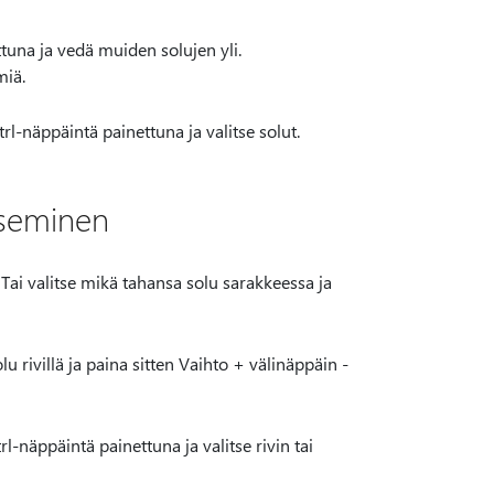
ttuna ja vedä muiden solujen yli.
miä.
trl-näppäintä painettuna ja valitse solut.
tseminen
. Tai valitse mikä tahansa solu sarakkeessa ja
lu rivillä ja paina sitten Vaihto + välinäppäin -
rl-näppäintä painettuna ja valitse rivin tai