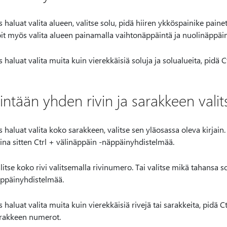
s haluat valita alueen, valitse solu, pidä hiiren ykköspainike paine
it myös valita alueen painamalla vaihtonäppäintä ja nuolinäppäi
s haluat valita muita kuin vierekkäisiä soluja ja solualueita, pidä C
intään yhden rivin ja sarakkeen vali
s haluat valita koko sarakkeen, valitse sen yläosassa oleva kirjain
ina sitten Ctrl + välinäppäin -näppäinyhdistelmää.
litse koko rivi valitsemalla rivinumero. Tai valitse mikä tahansa so
ppäinyhdistelmää.
s haluat valita muita kuin vierekkäisiä rivejä tai sarakkeita, pidä Ct
rakkeen numerot.