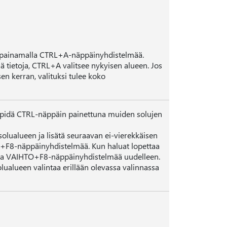
s painamalla CTRL+A-näppäinyhdistelmää.
ä tietoja, CTRL+A valitsee nykyisen alueen. Jos
n kerran, valituksi tulee koko
 pidä CTRL-näppäin painettuna muiden solujen
olualueen ja lisätä seuraavan ei-vierekkäisen
O+F8-näppäinyhdistelmää. Kun haluat lopettaa
aina VAIHTO+F8-näppäinyhdistelmää uudelleen.
olualueen valintaa erillään olevassa valinnassa