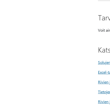
Tarv
Voit a
Kat
Solujen
Excel-t
Rivien 
Tietoje
Rivien 