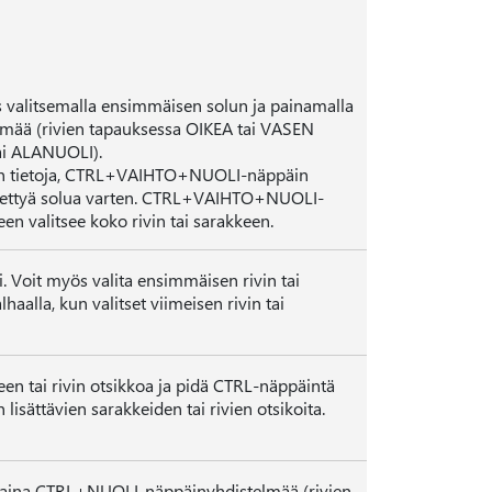
ös valitsemalla ensimmäisen solun ja painamalla
ä (rivien tapauksessa OIKEA tai VASEN
ai ALANUOLI).
a on tietoja, CTRL+VAIHTO+NUOLI-näppäin
käytettyä solua varten. CTRL+VAIHTO+NUOLI-
n valitsee koko rivin tai sarakkeen.
li. Voit myös valita ensimmäisen rivin tai
alla, kun valitset viimeisen rivin tai
n tai rivin otsikkoa ja pidä CTRL-näppäintä
lisättävien sarakkeiden tai rivien otsikoita.
ja paina CTRL+NUOLI-näppäinyhdistelmää (rivien