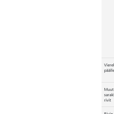
Viere
päälle
Muut 
sarak
rivit
Rivin