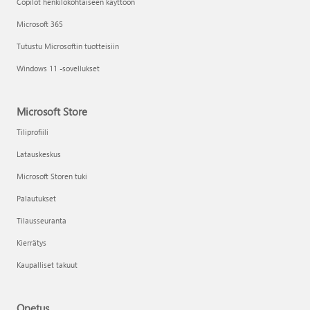
Copilot henkilökohtaiseen käyttöön
Microsoft 365
Tutustu Microsoftin tuotteisiin
Windows 11 -sovellukset
Microsoft Store
Tiliprofiili
Latauskeskus
Microsoft Storen tuki
Palautukset
Tilausseuranta
Kierrätys
Kaupalliset takuut
Opetus