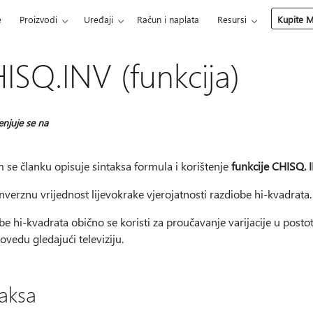
e
Proizvodi
Uređaji
Račun i naplata
Resursi
Kupite M
ISQ.INV (funkcija)
enjuje se na
 se članku opisuje sintaksa formula i korištenje
funkcije CHISQ. 
nverznu vrijednost lijevokrake vjerojatnosti razdiobe hi-kvadrata.
e hi-kvadrata obično se koristi za proučavanje varijacije u posto
rovedu gledajući televiziju.
taksa