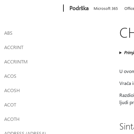
Microsoft
Podrška
Microsoft 365
Offic
CH
ABS
ACCRINT
Primj
ACCRINTM
U ovom
ACOS
Vraća i
ACOSH
Razdiob
ljudi p
ACOT
ACOTH
Sin
ADDRESS (ADRESA)