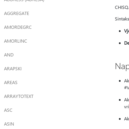
CHISQ.
AGGREGATE
Sintak
AMORDEGRC
Vj
AMORLINC
D
AND
Na
ARAPSKI
Ak
AREAS
#V
ARRAYTOTEXT
Ak
vr
ASC
Ak
ASIN