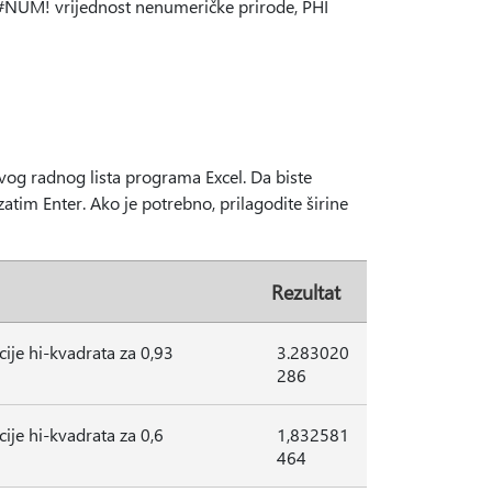
#NUM! vrijednost nenumeričke prirode, PHI
novog radnog lista programa Excel. Da biste
a zatim Enter. Ako je potrebno, prilagodite širine
Rezultat
cije hi-kvadrata za 0,93
3.283020
286
cije hi-kvadrata za 0,6
1,832581
464