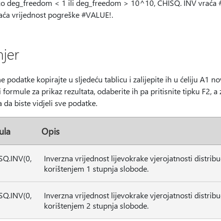
o deg_freedom < 1 ili deg_freedom > 10^10, CHISQ. INV vraća 
aća vrijednost pogreške #VALUE!.
mjer
 podatke kopirajte u sljedeću tablicu i zalijepite ih u ćeliju A1 
li formule za prikaz rezultata, odaberite ih pa pritisnite tipku F2, 
 da biste vidjeli sve podatke.
ula
Opis
SQ.INV(0,
Inverzna vrijednost lijevokrake vjerojatnosti distribu
korištenjem 1 stupnja slobode.
SQ.INV(0,
Inverzna vrijednost lijevokrake vjerojatnosti distribu
korištenjem 2 stupnja slobode.