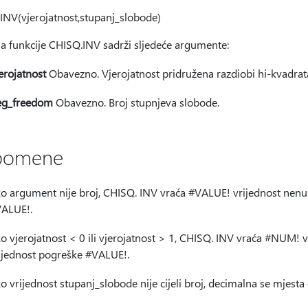
INV(vjerojatnost,stupanj_slobode)
sa funkcije CHISQ.INV sadrži sljedeće argumente:
erojatnost
Obavezno. Vjerojatnost pridružena razdiobi hi-kvadrat
eg_freedom
Obavezno. Broj stupnjeva slobode.
pomene
o argument nije broj, CHISQ. INV vraća #VALUE! vrijednost nenu
ALUE!.
o vjerojatnost < 0 ili vjerojatnost > 1, CHISQ. INV vraća #NUM! 
ijednost pogreške #VALUE!.
o vrijednost stupanj_slobode nije cijeli broj, decimalna se mjesta