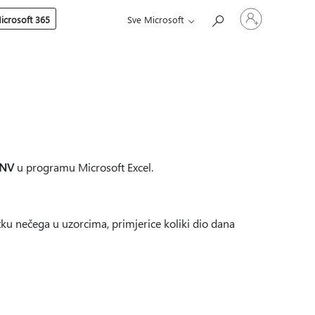
Prijavite
icrosoft 365
Sve Microsoft
se
u
svoj
račun
INV
u programu Microsoft Excel.
tku nečega u uzorcima, primjerice koliki dio dana