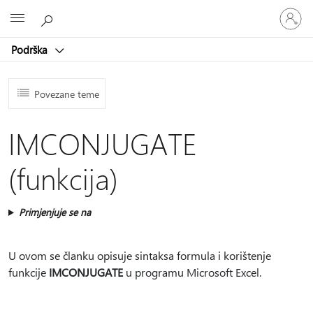
Prijavite
Microsoft
se
u
Podrška
svoj
račun
Povezane teme
IMCONJUGATE
(funkcija)
Primjenjuje se na
U ovom se članku opisuje sintaksa formula i korištenje
funkcije
IMCONJUGATE
u programu Microsoft Excel.