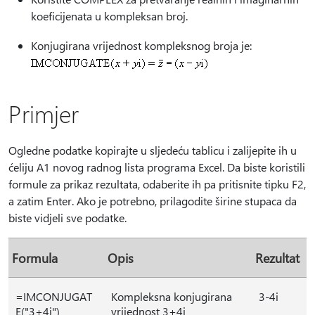
koeficijenata u kompleksan broj.
Konjugirana vrijednost kompleksnog broja je:
Primjer
Ogledne podatke kopirajte u sljedeću tablicu i zalijepite ih u
ćeliju A1 novog radnog lista programa Excel. Da biste koristili
formule za prikaz rezultata, odaberite ih pa pritisnite tipku F2,
a zatim Enter. Ako je potrebno, prilagodite širine stupaca da
biste vidjeli sve podatke.
Formula
Opis
Rezultat
=IMCONJUGAT
Kompleksna konjugirana
3-4i
E("3+4i")
vrijednost 3+4i