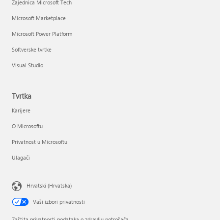
Zajednica Microsoft Tech
Microsoft Marketplace
Microsoft Power Platform
Softverske tvrtke
Visual Studio
Tvrtka
Karijere
O Microsoftu
Privatnost u Microsoftu
Ulagači
Hrvatski (Hrvatska)
Vaši izbori privatnosti
Zaštita privatnosti podataka o zdravlju potrošača