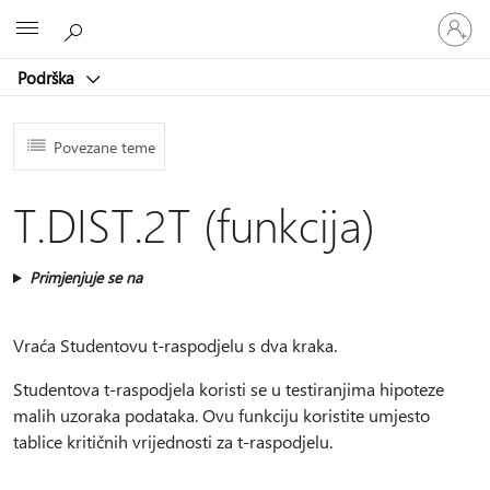
Prijavite
Microsoft
se
u
Podrška
svoj
račun
Povezane teme
T.DIST.2T (funkcija)
Primjenjuje se na
Vraća Studentovu t-raspodjelu s dva kraka.
Studentova t-raspodjela koristi se u testiranjima hipoteze
malih uzoraka podataka. Ovu funkciju koristite umjesto
tablice kritičnih vrijednosti za t-raspodjelu.