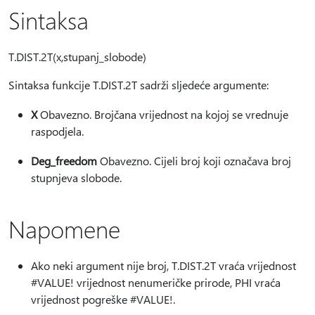
Sintaksa
T.DIST.2T(x,stupanj_slobode)
Sintaksa funkcije T.DIST.2T sadrži sljedeće argumente:
X
Obavezno. Brojčana vrijednost na kojoj se vrednuje
raspodjela.
Deg_freedom
Obavezno. Cijeli broj koji označava broj
stupnjeva slobode.
Napomene
Ako neki argument nije broj, T.DIST.2T vraća vrijednost
#VALUE! vrijednost nenumeričke prirode, PHI vraća
vrijednost pogreške #VALUE!.