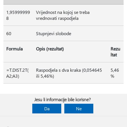
1,95999999
Vrijednost na kojoj se treba
8
vrednovati raspodjela
60
Stupnjevi slobode
Formula
Opis (rezultat)
Rezu
ltat
=T.DIST.2T(
Raspodjela s dva kraka (0,054645
5,46
A2;A3)
ili 5,46%)
%
Jesu li informacije bile korisne?
Da
Ne