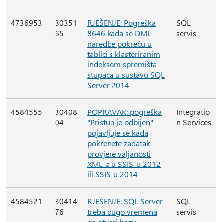
4736953
30351
RJEŠENJE: Pogreška
SQL
65
8646 kada se DML
servis
naredbe pokreću u
tablici s klasteriranim
indeksom spremišta
stupaca u sustavu SQL
Server 2014
4584555
30408
POPRAVAK: pogreška
Integratio
04
"Pristup je odbijen"
n Services
pojavljuje se kada
pokrenete zadatak
provjere valjanosti
XML-a u SSIS-u 2012
ili SSIS-u 2014
4584521
30414
RJEŠENJE: SQL Server
SQL
76
treba dugo vremena
servis
da otvori bazu