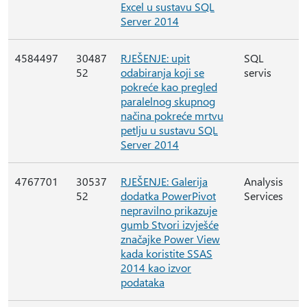
Excel u sustavu SQL
Server 2014
4584497
30487
RJEŠENJE: upit
SQL
52
odabiranja koji se
servis
pokreće kao pregled
paralelnog skupnog
načina pokreće mrtvu
petlju u sustavu SQL
Server 2014
4767701
30537
RJEŠENJE: Galerija
Analysis
52
dodatka PowerPivot
Services
nepravilno prikazuje
gumb Stvori izvješće
značajke Power View
kada koristite SSAS
2014 kao izvor
podataka