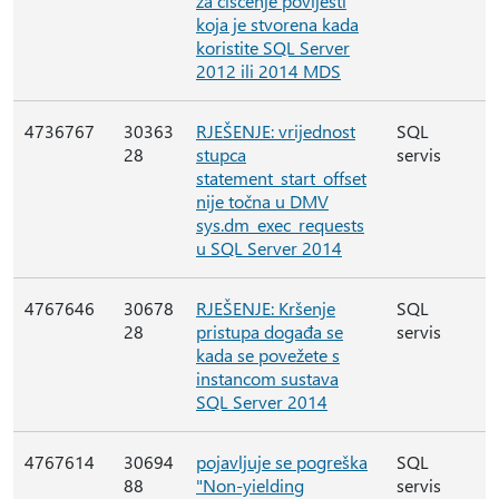
za čišćenje povijesti
koja je stvorena kada
koristite SQL Server
2012 ili 2014 MDS
4736767
30363
RJEŠENJE: vrijednost
SQL
28
stupca
servis
statement_start_offset
nije točna u DMV
sys.dm_exec_requests
u SQL Server 2014
4767646
30678
RJEŠENJE: Kršenje
SQL
28
pristupa događa se
servis
kada se povežete s
instancom sustava
SQL Server 2014
4767614
30694
pojavljuje se pogreška
SQL
88
"Non-yielding
servis