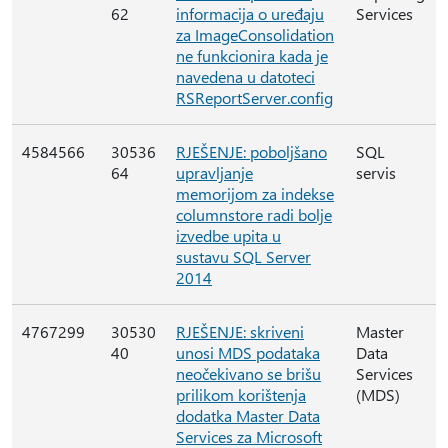
62
informacija o uređaju
Services
za ImageConsolidation
ne funkcionira kada je
navedena u datoteci
RSReportServer.config
4584566
30536
RJEŠENJE: poboljšano
SQL
64
upravljanje
servis
memorijom za indekse
columnstore radi bolje
izvedbe upita u
sustavu SQL Server
2014
4767299
30530
RJEŠENJE: skriveni
Master
40
unosi MDS podataka
Data
neočekivano se brišu
Services
prilikom korištenja
(MDS)
dodatka Master Data
Services za Microsoft