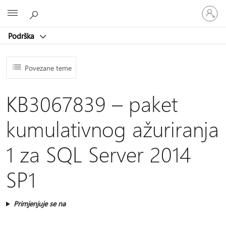
Prijavite
Microsoft
se
u
Podrška
svoj
račun
Povezane teme
KB3067839 – paket
kumulativnog ažuriranja
1 za SQL Server 2014
SP1
Primjenjuje se na