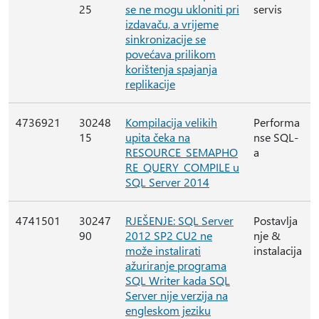
25
se ne mogu ukloniti pri
servis
izdavaču, a vrijeme
sinkronizacije se
povećava prilikom
korištenja spajanja
replikacije
4736921
30248
Kompilacija velikih
Performa
15
upita čeka na
nse SQL-
RESOURCE_SEMAPHO
a
RE_QUERY_COMPILE u
SQL Server 2014
4741501
30247
RJEŠENJE: SQL Server
Postavlja
90
2012 SP2 CU2 ne
nje &
može instalirati
instalacija
ažuriranje programa
SQL Writer kada SQL
Server nije verzija na
engleskom jeziku