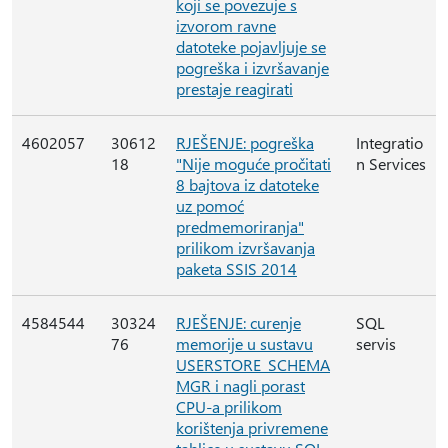
koji se povezuje s
izvorom ravne
datoteke pojavljuje se
pogreška i izvršavanje
prestaje reagirati
4602057
30612
RJEŠENJE: pogreška
Integratio
18
"Nije moguće pročitati
n Services
8 bajtova iz datoteke
uz pomoć
predmemoriranja"
prilikom izvršavanja
paketa SSIS 2014
4584544
30324
RJEŠENJE: curenje
SQL
76
memorije u sustavu
servis
USERSTORE_SCHEMA
MGR i nagli porast
CPU-a prilikom
korištenja privremene