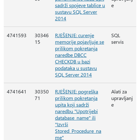
sadrži spojeve tablice u
e
sustavu SQL Server
2014
4741593
30346
RJEŠENJE: curenje
SQL
15
memorije pojavljuje se
servis
prilikom pokretanja
naredbe DBCC
CHECKDB u bazi
podataka u sustavu
SQL Server 2014
4741641
30350
RJEŠENJE: pogreška
Alati za
71
prilikom pokretanja
upravljanj
upita koji sadrži
e
naredbu "Upotrijebi
database_name" ili
"Izvrši
Stored_Procedure_na
me"