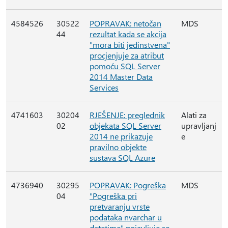
4584526
30522
POPRAVAK: netočan
MDS
44
rezultat kada se akcija
"mora biti jedinstvena"
procjenjuje za atribut
pomoću SQL Server
2014 Master Data
Services
4741603
30204
RJEŠENJE: preglednik
Alati za
02
objekata SQL Server
upravljanj
2014 ne prikazuje
e
pravilno objekte
sustava SQL Azure
4736940
30295
POPRAVAK: Pogreška
MDS
04
"Pogreška pri
pretvaranju vrste
podataka nvarchar u
datetime" pojavljuje se