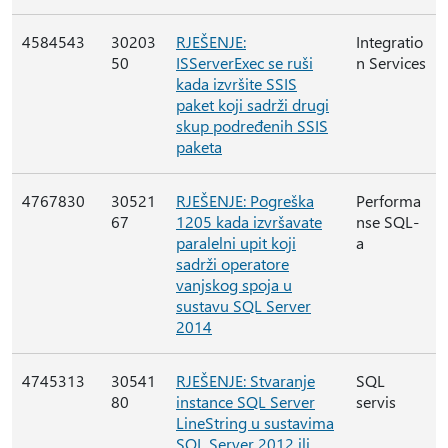
4584543
30203
RJEŠENJE:
Integratio
50
ISServerExec se ruši
n Services
kada izvršite SSIS
paket koji sadrži drugi
skup podređenih SSIS
paketa
4767830
30521
RJEŠENJE: Pogreška
Performa
67
1205 kada izvršavate
nse SQL-
paralelni upit koji
a
sadrži operatore
vanjskog spoja u
sustavu SQL Server
2014
4745313
30541
RJEŠENJE: Stvaranje
SQL
80
instance SQL Server
servis
LineString u sustavima
SQL Server 2012 ili