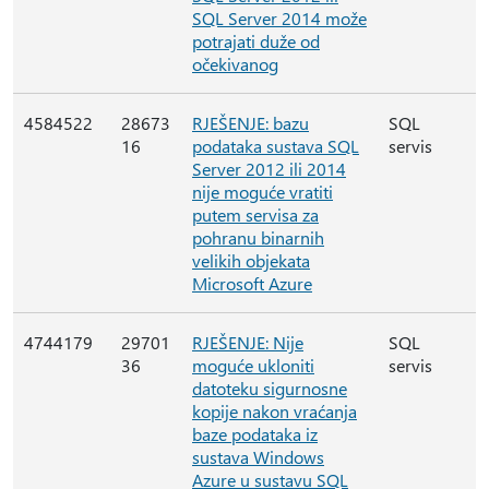
SQL Server 2014 može
potrajati duže od
očekivanog
4584522
28673
RJEŠENJE: bazu
SQL
16
podataka sustava SQL
servis
Server 2012 ili 2014
nije moguće vratiti
putem servisa za
pohranu binarnih
velikih objekata
Microsoft Azure
4744179
29701
RJEŠENJE: Nije
SQL
36
moguće ukloniti
servis
datoteku sigurnosne
kopije nakon vraćanja
baze podataka iz
sustava Windows
Azure u sustavu SQL