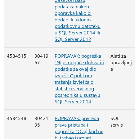
podataka nakon
oporavka kako bi
dodao ili uklonio
podatkovnu datoteku
u SQL Server 2014 ili
SQL Server 2012
4584515
30419
POPRAVAK: pogreška
Alati za
67
"Nije moguće dohvatiti
upravljanj
podatke za ovaj dio
e
izvješća" prilikom
traženja izvješća o
statistici servisnog
posrednika u sustavu
SQL Server 2014
4584548
30421
POPRAVAK: povreda
SQL
35
prava pristupa i
servis
pogreška "Ovaj kod ne
bi trebao izazvati