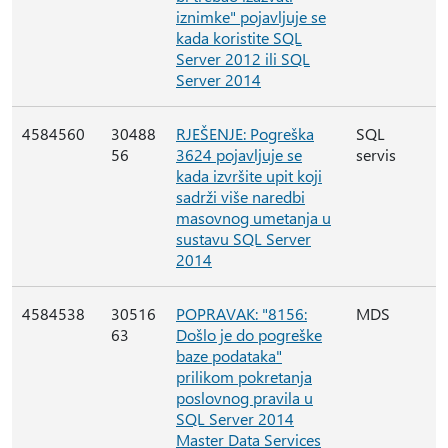
iznimke" pojavljuje se
kada koristite SQL
Server 2012 ili SQL
Server 2014
4584560
30488
RJEŠENJE: Pogreška
SQL
56
3624 pojavljuje se
servis
kada izvršite upit koji
sadrži više naredbi
masovnog umetanja u
sustavu SQL Server
2014
4584538
30516
POPRAVAK: "8156:
MDS
63
Došlo je do pogreške
baze podataka"
prilikom pokretanja
poslovnog pravila u
SQL Server 2014
Master Data Services