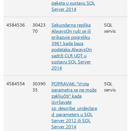
paketa u sustavu SQL
Server 2014
4584536
30423
Sekundarna replika
SQL
70
AlwaysOn ruši se ili
servis
prikazuje pogrešku
3961 kada baza
podataka AlwaysOn
sadrži CLR UDT u
sustavu SQL Server
2014
4584554
30390
POPRAVAK: "Vrsta
SQL
35
parametra se ne može
servis
zaključiti" kada
izvršavate
sp_describe_undeclare
d_parameters u SQL
Server 2012 ili SQL
Server 2014