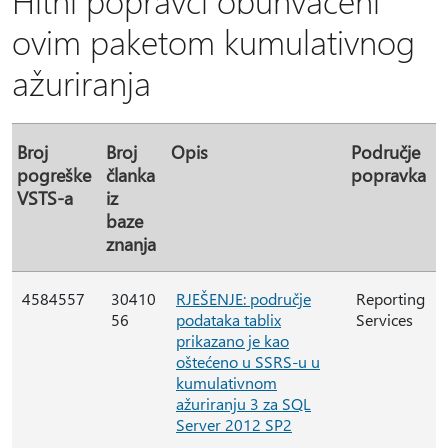
Hitni popravci obuhvaćeni
ovim paketom kumulativnog
ažuriranja
Broj
Broj
Opis
Područje
pogreške
članka
popravka
VSTS-a
iz
baze
znanja
4584557
30410
RJEŠENJE: područje
Reporting
56
podataka tablix
Services
prikazano je kao
oštećeno u SSRS-u u
kumulativnom
ažuriranju 3 za SQL
Server 2012 SP2