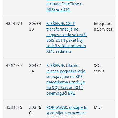
atributa DateTime u
MDS-u 2014
4844571
30634
RJEŠENJE: XSLT
Integratio
38
transformacija ne
n Services
uspijeva kada se izvrši
SSIS 2014 paket koji
sadrži više istodobnih
XML zadataka
4767537
30487
RJEŠENJE: Ulazno-
SQL
34
izlazna pogreška koja
servis
se pojavljuje na BPE
datotekama uzrokuje
da SQL Server 2014
onemogući BPE
4584539
30366
POPRAVAK: dodajte tri
MDS
01
spremljene procedure