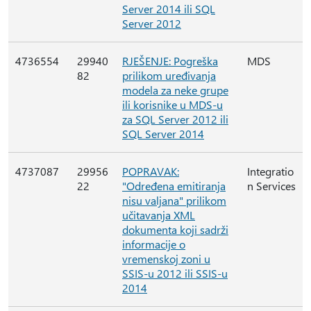
Server 2014 ili SQL
Server 2012
4736554
29940
RJEŠENJE: Pogreška
MDS
82
prilikom uređivanja
modela za neke grupe
ili korisnike u MDS-u
za SQL Server 2012 ili
SQL Server 2014
4737087
29956
POPRAVAK:
Integratio
22
"Određena emitiranja
n Services
nisu valjana" prilikom
učitavanja XML
dokumenta koji sadrži
informacije o
vremenskoj zoni u
SSIS-u 2012 ili SSIS-u
2014