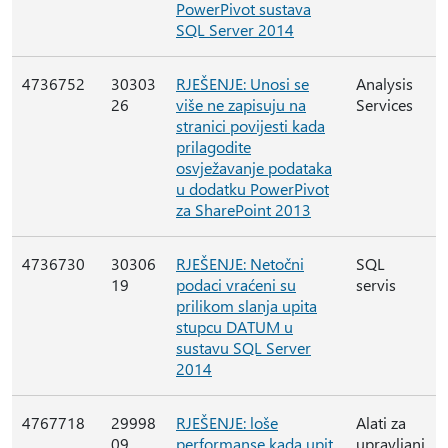
PowerPivot sustava
SQL Server 2014
4736752
30303
RJEŠENJE: Unosi se
Analysis
26
više ne zapisuju na
Services
stranici povijesti kada
prilagodite
osvježavanje podataka
u dodatku PowerPivot
za SharePoint 2013
4736730
30306
RJEŠENJE: Netočni
SQL
19
podaci vraćeni su
servis
prilikom slanja upita
stupcu DATUM u
sustavu SQL Server
2014
4767718
29998
RJEŠENJE: loše
Alati za
09
performanse kada upit
upravljanj