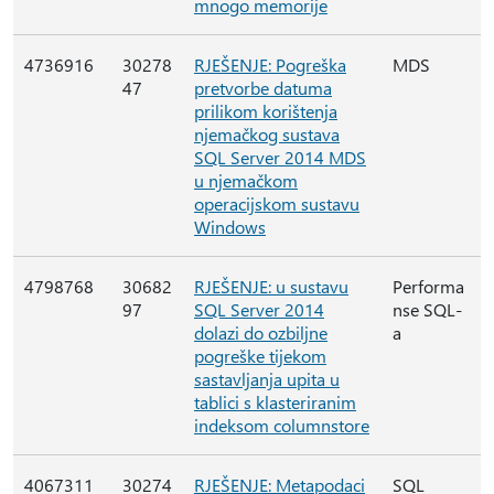
mnogo memorije
4736916
30278
RJEŠENJE: Pogreška
MDS
47
pretvorbe datuma
prilikom korištenja
njemačkog sustava
SQL Server 2014 MDS
u njemačkom
operacijskom sustavu
Windows
4798768
30682
RJEŠENJE: u sustavu
Performa
97
SQL Server 2014
nse SQL-
dolazi do ozbiljne
a
pogreške tijekom
sastavljanja upita u
tablici s klasteriranim
indeksom columnstore
4067311
30274
RJEŠENJE: Metapodaci
SQL