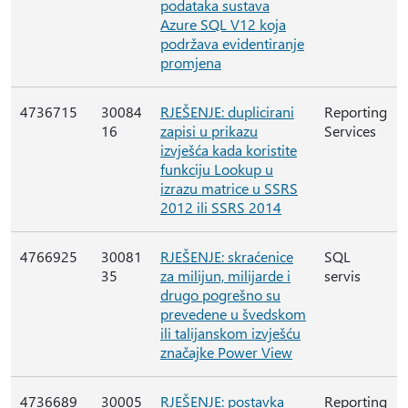
podataka sustava
Azure SQL V12 koja
podržava evidentiranje
promjena
4736715
30084
RJEŠENJE: duplicirani
Reporting
16
zapisi u prikazu
Services
izvješća kada koristite
funkciju Lookup u
izrazu matrice u SSRS
2012 ili SSRS 2014
4766925
30081
RJEŠENJE: skraćenice
SQL
35
za milijun, milijarde i
servis
drugo pogrešno su
prevedene u švedskom
ili talijanskom izvješću
značajke Power View
4736689
30005
RJEŠENJE: postavka
Reporting