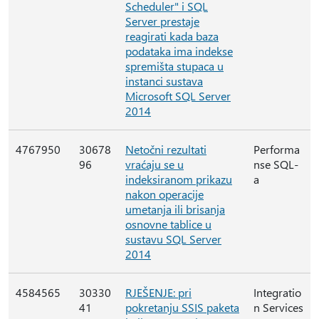
Scheduler" i SQL
Server prestaje
reagirati kada baza
podataka ima indekse
spremišta stupaca u
instanci sustava
Microsoft SQL Server
2014
4767950
30678
Netočni rezultati
Performa
96
vraćaju se u
nse SQL-
indeksiranom prikazu
a
nakon operacije
umetanja ili brisanja
osnovne tablice u
sustavu SQL Server
2014
4584565
30330
RJEŠENJE: pri
Integratio
41
pokretanju SSIS paketa
n Services