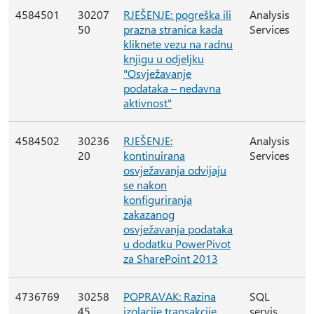
4584501
30207
RJEŠENJE: pogreška ili
Analysis
50
prazna stranica kada
Services
kliknete vezu na radnu
knjigu u odjeljku
"Osvježavanje
podataka – nedavna
aktivnost"
4584502
30236
RJEŠENJE:
Analysis
20
kontinuirana
Services
osvježavanja odvijaju
se nakon
konfiguriranja
zakazanog
osvježavanja podataka
u dodatku PowerPivot
za SharePoint 2013
4736769
30258
POPRAVAK: Razina
SQL
45
izolacije transakcije
servis