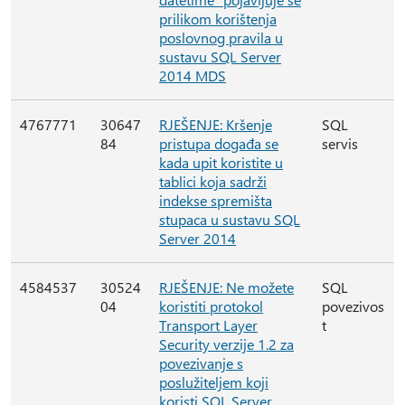
prilikom korištenja
poslovnog pravila u
sustavu SQL Server
2014 MDS
4767771
30647
RJEŠENJE: Kršenje
SQL
84
pristupa događa se
servis
kada upit koristite u
tablici koja sadrži
indekse spremišta
stupaca u sustavu SQL
Server 2014
4584537
30524
RJEŠENJE: Ne možete
SQL
04
koristiti protokol
povezivos
Transport Layer
t
Security verzije 1.2 za
povezivanje s
poslužiteljem koji
koristi SQL Server