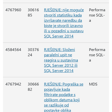
4767960
30616
RJEŠENJE: nije moguće
Performa
85
stvoriti statistiku kada
nse SQL-
izvršavate naredbu da
a
biste je stvorili izravno
ili u pozadini u sustavu
SQL Server 2014
4584564
30376
RJEŠENJE: Složeni
Performa
24
paralelni upit ne
nse SQL-
reagira u sustavima
a
SQL Server 2012 ili
SQL Server 2014
4767942
30666
RJEŠENJE: Pogreška se
MDS
82
pojavljuje kada
filtrirate podatke s
oblikom datuma koji
se razlikuje od
postavke oblika