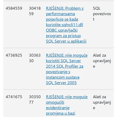
4584559
30418
RJEŠENJE: Problem s
SQL
59
performansama
povezivos
pojavljuje se kada
t
koristite sqlncli11.dll
ODBC upravljački
program za pristup
SQL Server u aplikaciji
4736925
30363
RJEŠENJE: nije moguće
Alati za
30
koristiti SQL Server
upravljanj
2014 SQL Profiler za
e
povezivanje s
instancom sustava
SQL Server 2005
4741675
30350
RJEŠENJE: nije moguće
Alati za
77
omogućiti
upravljanj
evidentiranje
e
promjena u bazi