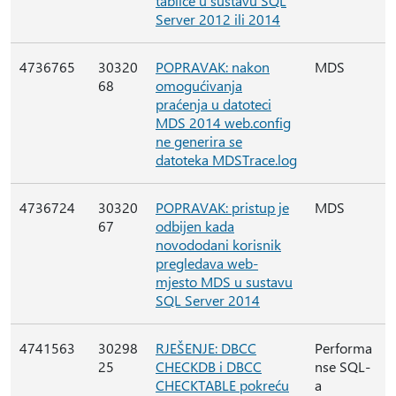
tablice u sustavu SQL
Server 2012 ili 2014
4736765
30320
POPRAVAK: nakon
MDS
68
omogućivanja
praćenja u datoteci
MDS 2014 web.config
ne generira se
datoteka MDSTrace.log
4736724
30320
POPRAVAK: pristup je
MDS
67
odbijen kada
novododani korisnik
pregledava web-
mjesto MDS u sustavu
SQL Server 2014
4741563
30298
RJEŠENJE: DBCC
Performa
25
CHECKDB i DBCC
nse SQL-
CHECKTABLE pokreću
a