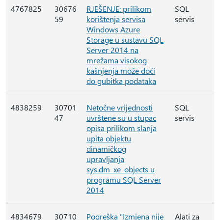
4767825
30676
RJEŠENJE: prilikom
SQL
59
korištenja servisa
servis
Windows Azure
Storage u sustavu SQL
Server 2014 na
mrežama visokog
kašnjenja može doći
do gubitka podataka
4838259
30701
Netočne vrijednosti
SQL
47
uvrštene su u stupac
servis
opisa prilikom slanja
upita objektu
dinamičkog
upravljanja
sys.dm_xe_objects u
programu SQL Server
2014
4834679
30710
Pogreška "Izmjena nije
Alati za