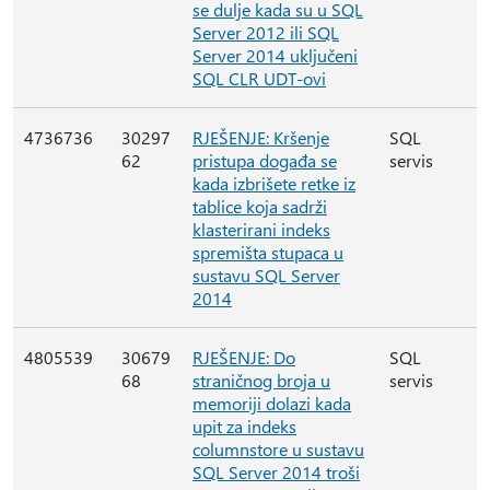
se dulje kada su u SQL
Server 2012 ili SQL
Server 2014 uključeni
SQL CLR UDT-ovi
4736736
30297
RJEŠENJE: Kršenje
SQL
62
pristupa događa se
servis
kada izbrišete retke iz
tablice koja sadrži
klasterirani indeks
spremišta stupaca u
sustavu SQL Server
2014
4805539
30679
RJEŠENJE: Do
SQL
68
straničnog broja u
servis
memoriji dolazi kada
upit za indeks
columnstore u sustavu
SQL Server 2014 troši