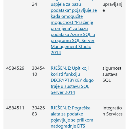
24
uspjela za bazu
upravljanj
podataka" pojavljuje se
e
kada omogućite
mogućnost "Praćenje
promjena" za bazu
podataka Azure SQL u
programu SQL Server
Management Studio
2014
4584529
30454
RJEŠENJE: Upit koji
sigurnost
10
koristi funkciju
sustava
DECRYPTBYKEY dugo
SQL
traje u sustavu SQL
Server 2014
4584511
30426
RJEŠENJE: Pogreška
Integratio
83
alata za podatke
n Services
pojavljuje se prilikom
nadogradnje DTS