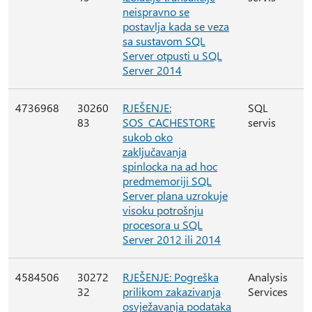
neispravno se
postavlja kada se veza
sa sustavom SQL
Server otpusti u SQL
Server 2014
4736968
30260
RJEŠENJE:
SQL
83
SOS_CACHESTORE
servis
sukob oko
zaključavanja
spinlocka na ad hoc
predmemoriji SQL
Server plana uzrokuje
visoku potrošnju
procesora u SQL
Server 2012 ili 2014
4584506
30272
RJEŠENJE: Pogreška
Analysis
32
prilikom zakazivanja
Services
osvježavanja podataka