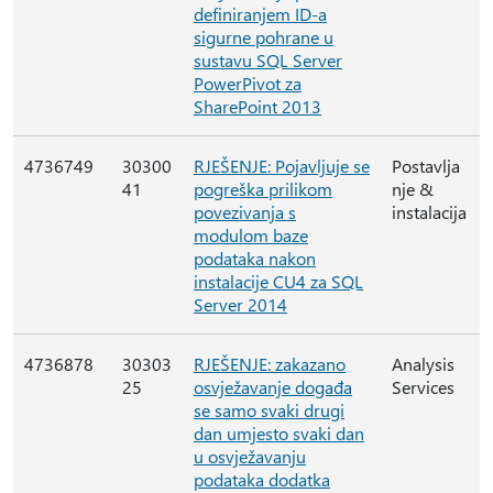
definiranjem ID-a
sigurne pohrane u
sustavu SQL Server
PowerPivot za
SharePoint 2013
4736749
30300
RJEŠENJE: Pojavljuje se
Postavlja
41
pogreška prilikom
nje &
povezivanja s
instalacija
modulom baze
podataka nakon
instalacije CU4 za SQL
Server 2014
4736878
30303
RJEŠENJE: zakazano
Analysis
25
osvježavanje događa
Services
se samo svaki drugi
dan umjesto svaki dan
u osvježavanju
podataka dodatka