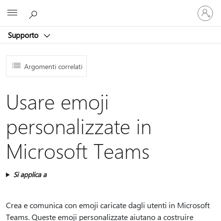
Accedi
Microsoft
con
il
Supporto
tuo
account
Argomenti correlati
Usare emoji
personalizzate in
Microsoft Teams
Si applica a
Crea e comunica con emoji caricate dagli utenti in Microsoft
Teams. Queste emoji personalizzate aiutano a costruire