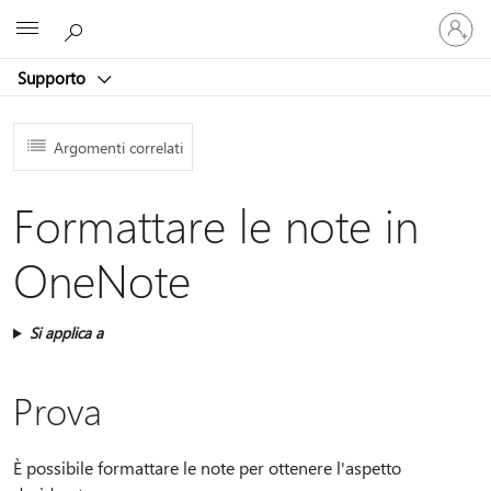
Accedi
Microsoft
con
il
Supporto
tuo
account
Argomenti correlati
Formattare le note in
OneNote
Si applica a
Prova
È possibile formattare le note per ottenere l'aspetto