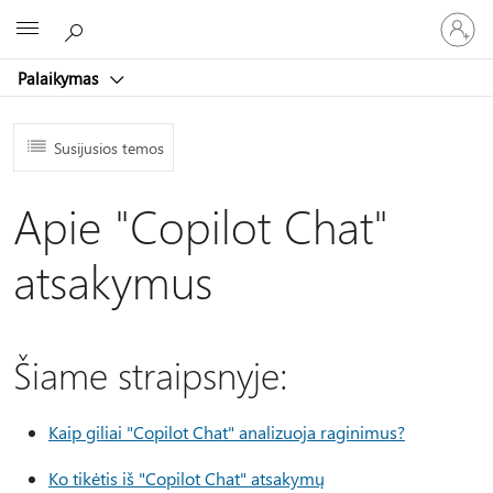
Prisijunk
Microsoft
prie
paskyro
Palaikymas
Susijusios temos
Apie "Copilot Chat"
atsakymus
Šiame straipsnyje:
Kaip giliai "Copilot Chat" analizuoja raginimus?
Ko tikėtis iš "Copilot Chat" atsakymų