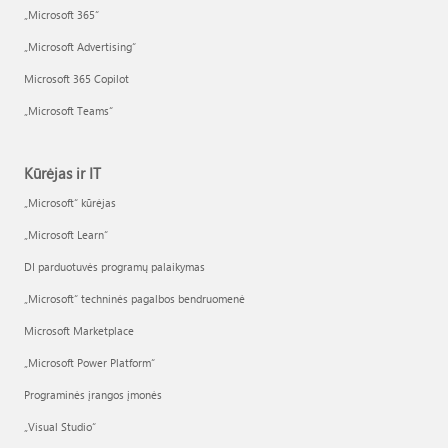
„Microsoft 365“
„Microsoft Advertising“
Microsoft 365 Copilot
„Microsoft Teams“
Kūrėjas ir IT
„Microsoft“ kūrėjas
„Microsoft Learn“
DI parduotuvės programų palaikymas
„Microsoft“ techninės pagalbos bendruomenė
Microsoft Marketplace
„Microsoft Power Platform“
Programinės įrangos įmonės
„Visual Studio“