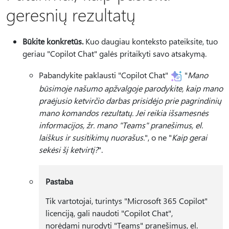
geresnių rezultatų
Būkite konkretūs.
Kuo daugiau konteksto pateiksite, tuo
geriau "Copilot Chat" galės pritaikyti savo atsakymą.
Pabandykite paklausti "Copilot Chat"
"
Mano
būsimoje našumo apžvalgoje parodykite, kaip mano
praėjusio ketvirčio darbas prisidėjo prie pagrindinių
mano komandos rezultatų. Jei reikia išsamesnės
informacijos, žr. mano "Teams" pranešimus, el.
laiškus ir susitikimų nuorašus.
", o ne "
Kaip gerai
sekėsi šį ketvirtį?
".
Pastaba
Tik vartotojai, turintys "Microsoft 365 Copilot"
licenciją, gali naudoti "Copilot Chat",
norėdami nurodyti "Teams" pranešimus, el.