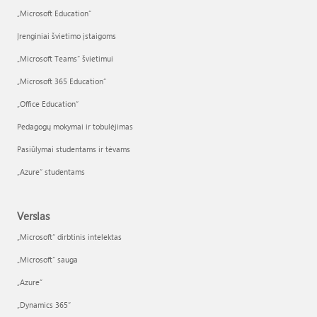
„Microsoft Education“
Įrenginiai švietimo įstaigoms
„Microsoft Teams“ švietimui
„Microsoft 365 Education“
„Office Education“
Pedagogų mokymai ir tobulėjimas
Pasiūlymai studentams ir tėvams
„Azure“ studentams
Verslas
„Microsoft“ dirbtinis intelektas
„Microsoft“ sauga
„Azure”
„Dynamics 365“