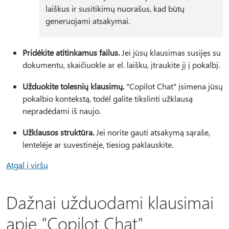
laiškus ir susitikimų nuorašus, kad būtų
generuojami atsakymai.
Pridėkite atitinkamus failus.
Jei jūsų klausimas susijęs su
dokumentu, skaičiuokle ar el. laišku, įtraukite jį į pokalbį.
Užduokite tolesnių klausimų.
"Copilot Chat" įsimena jūsų
pokalbio kontekstą, todėl galite tikslinti užklausą
nepradėdami iš naujo.
Užklausos struktūra.
Jei norite gauti atsakymą sąraše,
lentelėje ar suvestinėje, tiesiog paklauskite.
Atgal į viršų
Dažnai užduodami klausimai
apie "Copilot Chat"