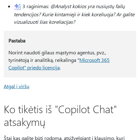
3 raginimas:
@Analyst kokios yra nusiųstų failų
tendencijos? Kurie kintamieji ir kiek koreliuoja? Ar galite
vizualizuoti šias koreliacijas?
Pastaba
Norint naudoti gilaus mąstymo agentus, pvz.,
tyrinėtoją ir analitiką, reikalinga "
Microsoft 365
Copilot" priedo licencija
.
Atgal į viršų
Ko tikėtis iš "Copilot Chat"
atsakymų
Štai kas galite būti rodoma, atsižvelgiant į klausimo, kurį