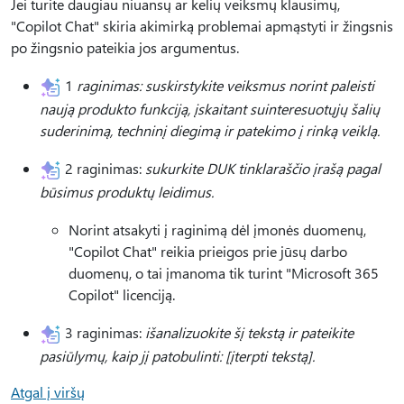
Jei turite daugiau niuansų ar kelių veiksmų klausimų,
"Copilot Chat" skiria akimirką problemai apmąstyti ir žingsnis
po žingsnio pateikia jos argumentus.
1
raginimas: suskirstykite veiksmus norint paleisti
naują produkto funkciją, įskaitant suinteresuotųjų šalių
suderinimą, techninį diegimą ir patekimo į rinką veiklą.
2 raginimas:
sukurkite DUK tinklaraščio įrašą pagal
būsimus produktų leidimus.
Norint atsakyti į raginimą dėl įmonės duomenų,
"Copilot Chat" reikia prieigos prie jūsų darbo
duomenų, o tai įmanoma tik turint "Microsoft 365
Copilot" licenciją.
3 raginimas:
išanalizuokite šį tekstą ir pateikite
pasiūlymų, kaip jį patobulinti: [įterpti tekstą].
Atgal į viršų