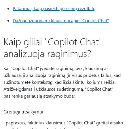
Patarimai, kaip pasiekti geresnių rezultatų
Dažnai užduodami klausimai apie "Copilot Chat"
Kaip giliai "Copilot Chat"
analizuoja raginimus?
Kai "Copilot Chat" įvedate raginimą, pvz., klausimą ar
užklausą, ji analizuoja raginimą (ir visus pridėtus failus, kad
sužinotumėte kontekstą), kad išsiaiškintų, ko jums reikia.
Atsižvelgdama į užklausos sudėtingumą, "Copilot Chat"
pasirenka geriausią atsakymo būdą:
Greitieji atsakymai
Į paprastus, faktinius klausimus "Copilot Chat" greitai atsako