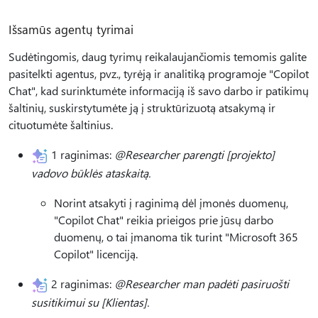
Išsamūs agentų tyrimai
Sudėtingomis, daug tyrimų reikalaujančiomis temomis galite
pasitelkti agentus, pvz., tyrėją ir analitiką programoje "Copilot
Chat", kad surinktumėte informaciją iš savo darbo ir patikimų
šaltinių, suskirstytumėte ją į struktūrizuotą atsakymą ir
cituotumėte šaltinius.
1 raginimas:
@Researcher parengti [projekto]
vadovo būklės ataskaitą.
Norint atsakyti į raginimą dėl įmonės duomenų,
"Copilot Chat" reikia prieigos prie jūsų darbo
duomenų, o tai įmanoma tik turint "Microsoft 365
Copilot" licenciją.
2 raginimas:
@Researcher man padėti pasiruošti
susitikimui su [Klientas].