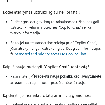
Kodėl atsakymas užtruko ilgiau nei įprastai?
Sudėtingos, daug tyrimų reikalaujančios užklausos gali
užtrukti iki kelių minučių, nes "Copilot Chat" renka ir
tvarko informaciją.
Be to, jei turite standartinę prieigą prie "Copilot Chat",
jūsų atsakymai gali užtrukti ilgiau. Daugiau informacijos
žr.
Standard and priority access to Copilot Chat
.
Kaip iš naujo nustatyti "Copilot Chat" kontekstą?
Pasirinkite
Pradėkite naują pokalbį, kad išvalytumėte
ankstesnius raginimus ir pradėtumėte iš naujo.
Ką daryti, jei nematau citatų ar minčių grandinės?
Rodomi raginimų, reikalaujančių "Copilot Chat" atlikti