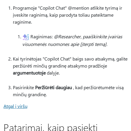
Programoje "Copilot Chat" @mention atlikite tyrimą ir
įveskite raginimą, kaip parodyta toliau pateiktame
raginime.
Raginimas:
@Researcher, paaiškinkite įvairias
visuomenės nuomones apie [įterpti temą].
Kai tyrinėtojas "Copilot Chat" baigs savo atsakymą, galite
peržiūrėti minčių grandinę atsakymo pradžioje
argumentuotoje
dalyje.
Pasirinkite
Peržiūrėti daugiau
, kad peržiūrėtumėte visą
minčių grandinę.
Atgal į viršų
Patarimai, kaip pasiekti