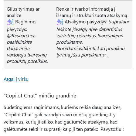
Gilus tyrimas ar
Renka ir tvarko informaciją į
analizė
išsamų ir struktūrizuotą atsakymą
Raginimo
Atsakymo pavyzdys:
Supratau!
pavyzdys:
Ieškote įžvalgų apie dabartinius
@Researcher,
vartotojų poreikius tvaresniems
paaiškinkite
produktams.
dabartinius
Norėdami įsitikinti, kad pritaikau
vartotojų tvaresnių
tyrimą jūsų poreikiams: ...
produktų poreikius.
Atgal į viršų
"Copilot Chat" minčių grandinė
Sudėtingiems raginimams, kuriems reikia daug analizės,
"Copilot Chat" gali parodyti savo minčių grandinę, t. y.
veiksmus, kurių ji atliko, kad gautumėte atsakymą, kad
galėtumėte sekti ir suprasti, kaip ji ten pateko. Pavyzdžiui: