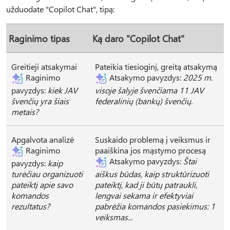
užduodate "Copilot Chat", tipą:
Raginimo tipas
Ką daro "Copilot Chat"
Greitieji atsakymai
Pateikia tiesioginį, greitą atsakymą
Raginimo
Atsakymo pavyzdys:
2025 m.
pavyzdys:
kiek JAV
visoje šalyje švenčiama 11 JAV
švenčių yra šiais
federalinių (bankų) švenčių.
metais?
Apgalvota analizė
Suskaido problemą į veiksmus ir
Raginimo
paaiškina jos mąstymo procesą
Atsakymo pavyzdys:
Štai
pavyzdys:
kaip
turėčiau organizuoti
aiškus būdas, kaip struktūrizuoti
pateiktį apie savo
pateiktį, kad ji būtų patraukli,
komandos
lengvai sekama ir efektyviai
rezultatus?
pabrėžia komandos pasiekimus: 1
veiksmas...