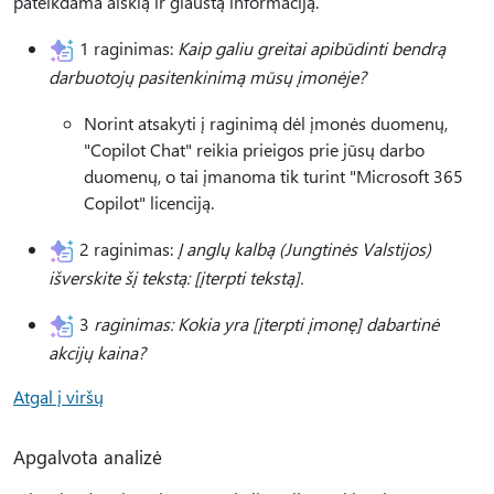
pateikdama aiškią ir glaustą informaciją.
1 raginimas:
Kaip galiu greitai apibūdinti bendrą
darbuotojų pasitenkinimą mūsų įmonėje?
Norint atsakyti į raginimą dėl įmonės duomenų,
"Copilot Chat" reikia prieigos prie jūsų darbo
duomenų, o tai įmanoma tik turint "Microsoft 365
Copilot" licenciją.
2 raginimas:
Į anglų kalbą (Jungtinės Valstijos)
išverskite šį tekstą: [įterpti tekstą].
3
raginimas: Kokia yra [įterpti įmonę] dabartinė
akcijų kaina?
Atgal į viršų
Apgalvota analizė