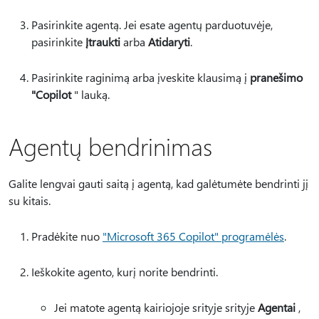
Pasirinkite agentą. Jei esate agentų parduotuvėje,
pasirinkite
Įtraukti
arba
Atidaryti
.
Pasirinkite raginimą arba įveskite klausimą į
pranešimo
"Copilot
" lauką.
Agentų bendrinimas
Galite lengvai gauti saitą į agentą, kad galėtumėte bendrinti jį
su kitais.
Pradėkite nuo
"Microsoft 365 Copilot" programėlės
.
Ieškokite agento, kurį norite bendrinti.
Jei matote agentą kairiojoje srityje srityje
Agentai
,