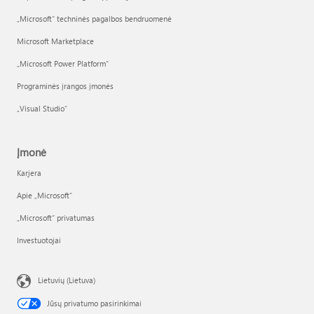
„Microsoft“ techninės pagalbos bendruomenė
Microsoft Marketplace
„Microsoft Power Platform“
Programinės įrangos įmonės
„Visual Studio“
Įmonė
Karjera
Apie „Microsoft“
„Microsoft“ privatumas
Investuotojai
Lietuvių (Lietuva)
Jūsų privatumo pasirinkimai