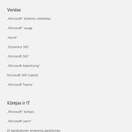
Verslas
„Microsoft“ dirbtinis intelektas
„Microsoft“ sauga
„Azure”
„Dynamics 365“
„Microsoft 365“
„Microsoft Advertising“
Microsoft 365 Copilot
„Microsoft Teams“
Kūrėjas ir IT
„Microsoft“ kūrėjas
„Microsoft Learn“
DI parduotuvės programų palaikymas