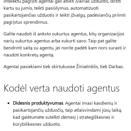
intelektu pagrįsti agentai gali atlikti įvairias užduotis, dirbti
kartu su jumis, teikti pasiūlymus, automatizuoti
pasikartojančias užduotis ir teikti įžvalgų, padėsiančių priimti
pagrįstus sprendimus.
Galite naudoti iš anksto sukurtus agentus, kitų organizacijos
narių sukurtus agentus arba sukurti savo. Taip pat galite
bendrinti saitą su agentu, jei norite padėti kam nors surasti ir
naudoti konkretų agentą.
Agentai pasiekiami tiek skirtukuose Žiniatinklis, tiek Darbas.
Kodėl verta naudoti agentus
Didesnis produktyvumas
. Agentai imasi kasdienių ir
pasikartojančių užduočių, taip atlaisvindami jūsų laiką,
kad galėtumėte sutelkti dėmesį į strategiškesnes ir
kūrybiškesnes užduotis.