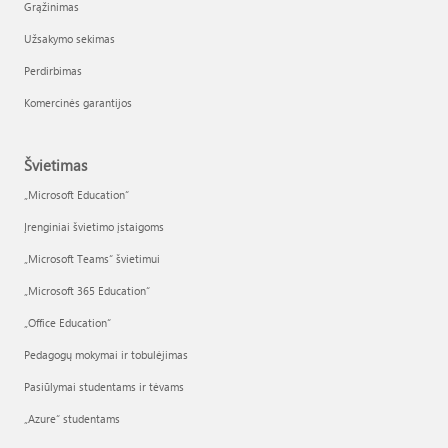
Grąžinimas
Užsakymo sekimas
Perdirbimas
Komercinės garantijos
Švietimas
„Microsoft Education“
Įrenginiai švietimo įstaigoms
„Microsoft Teams“ švietimui
„Microsoft 365 Education“
„Office Education“
Pedagogų mokymai ir tobulėjimas
Pasiūlymai studentams ir tėvams
„Azure“ studentams