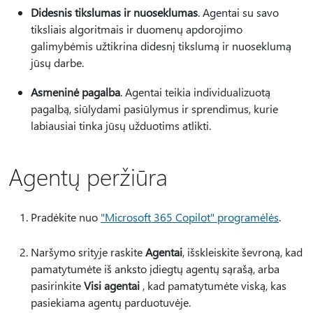
Didesnis tikslumas ir nuoseklumas
. Agentai su savo
tiksliais algoritmais ir duomenų apdorojimo
galimybėmis užtikrina didesnį tikslumą ir nuoseklumą
jūsų darbe.
Asmeninė pagalba
. Agentai teikia individualizuotą
pagalbą, siūlydami pasiūlymus ir sprendimus, kurie
labiausiai tinka jūsų užduotims atlikti.
Agentų peržiūra
Pradėkite nuo
"Microsoft 365 Copilot" programėlės
.
Naršymo srityje raskite
Agentai
, išskleiskite ševroną, kad
pamatytumėte iš anksto įdiegtų agentų sąrašą, arba
pasirinkite
Visi agentai
, kad pamatytumėte viską, kas
pasiekiama agentų parduotuvėje.