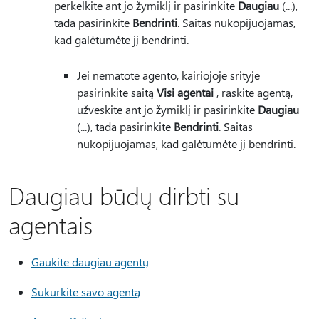
perkelkite ant jo žymiklį ir pasirinkite
Daugiau
(...),
tada pasirinkite
Bendrinti
. Saitas nukopijuojamas,
kad galėtumėte jį bendrinti.
Jei nematote agento, kairiojoje srityje
pasirinkite saitą
Visi agentai
, raskite agentą,
užveskite ant jo žymiklį ir pasirinkite
Daugiau
(...), tada pasirinkite
Bendrinti
. Saitas
nukopijuojamas, kad galėtumėte jį bendrinti.
Daugiau būdų dirbti su
agentais
Gaukite daugiau agentų
Sukurkite savo agentą