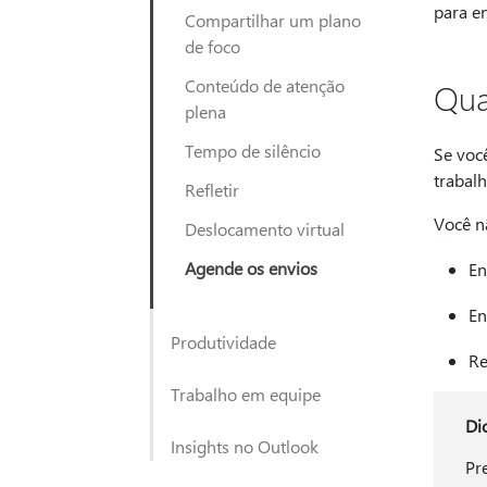
para e
Compartilhar um plano
de foco
Conteúdo de atenção
Qua
plena
Tempo de silêncio
Se voc
trabal
Refletir
Você n
Deslocamento virtual
Agende os envios
En
En
Produtividade
Re
Trabalho em equipe
Di
Insights no Outlook
Pr