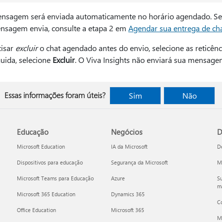
nsagem será enviada automaticamente no horário agendado. Se v
nsagem envia, consulte a etapa 2 em
Agendar sua entrega de ch
cisar
excluir
o chat agendado antes do envio, selecione as reticênc
uida, selecione
Excluir
. O Viva Insights não enviará sua mensage
Essas informações foram úteis?
Sim
Não
Educação
Negócios
D
Microsoft Education
IA da Microsoft
D
Dispositivos para educação
Segurança da Microsoft
Mi
Microsoft Teams para Educação
Azure
Su
ma
Microsoft 365 Education
Dynamics 365
C
Office Education
Microsoft 365
M