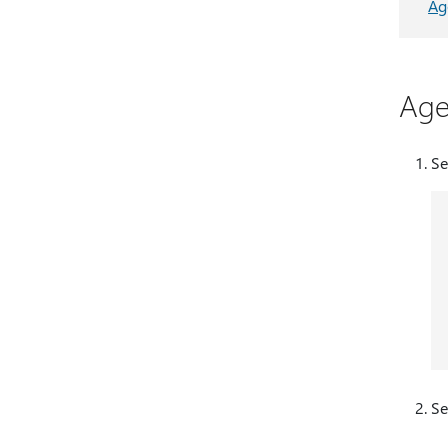
Ag
Age
Se
Se