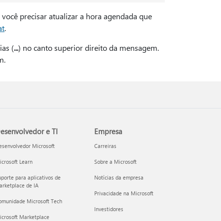
ocê precisar atualizar a hora agendada que
at
.
ias (
...
) no canto superior direito da mensagem.
m.
esenvolvedor e TI
Empresa
esenvolvedor Microsoft
Carreiras
crosoft Learn
Sobre a Microsoft
porte para aplicativos de
Notícias da empresa
rketplace de IA
Privacidade na Microsoft
omunidade Microsoft Tech
Investidores
icrosoft Marketplace