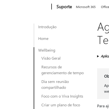
Microsoft
Suporte
Microsoft 365
Offic
Ag
Introdução
T
Home
Wellbeing
Aplic
Visão Geral
Recursos de
gerenciamento de tempo
Ob
Dia sem reunião
Ap
compartilhado
we
Foco com o Viva Insights
Criar um plano de foco
Para aj