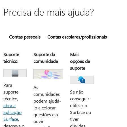
Precisa de mais ajuda?
Contas pessoais
Contas escolares/profissionais
Suporte
Suporte da
Mais
técnico:
comunidade
opções de
suporte
Para
As
suporte
Se não
comunidades
técnico,
conseguir
podem ajudá-
abra a
utilizar o
lo a colocar
aplicação
Surface ou
questões e a
Surface
,
tiver
ouvir
descreva o
dúvidas