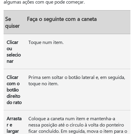
algumas ações com que pode começar.
Se
Faça o seguinte com a caneta
quiser
Clicar
Toque num item.
ou
selecio
nar
Clicar
Prima sem soltar o botão lateral e, em seguida,
com o
toque no item.
botão
direito
do rato
Arrasta
Coloque a caneta num item e mantenha-a
r e
nessa posição até o círculo à volta do ponteiro
largar
ficar concluído. Em seguida, mova o item para o