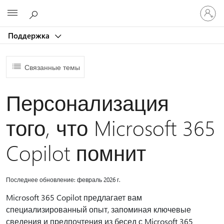
Войдит
Microsoft
в
учетну
Поддержка
запись
Связанные темы
Персонализация
того, что Microsoft 365
Copilot помнит
Последнее обновление: февраль 2026 г.
Microsoft 365 Copilot предлагает вам
специализированный опыт, запоминая ключевые
сведения и предпочтения из бесед с Microsoft 365