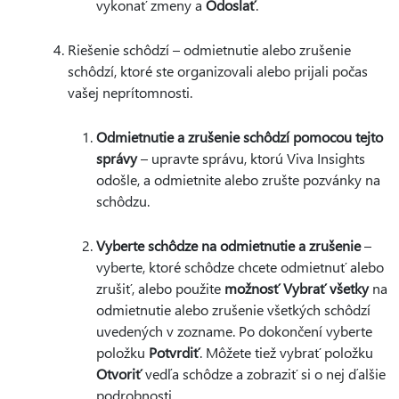
vykonať zmeny a
Odoslať
.
Riešenie schôdzí – odmietnutie alebo zrušenie
schôdzí, ktoré ste organizovali alebo prijali počas
vašej neprítomnosti.
Odmietnutie a zrušenie schôdzí pomocou tejto
správy
– upravte správu, ktorú Viva Insights
odošle, a odmietnite alebo zrušte pozvánky na
schôdzu.
Vyberte schôdze na odmietnutie a zrušenie
–
vyberte, ktoré schôdze chcete odmietnuť alebo
zrušiť, alebo použite
možnosť Vybrať všetky
na
odmietnutie alebo zrušenie všetkých schôdzí
uvedených v zozname. Po dokončení vyberte
položku
Potvrdiť
. Môžete tiež vybrať položku
Otvoriť
vedľa schôdze a zobraziť si o nej ďalšie
podrobnosti.