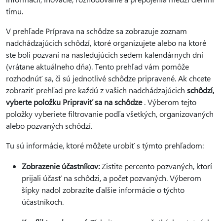
tímu.
V prehľade Príprava na schôdze sa zobrazuje zoznam
nadchádzajúcich schôdzí, ktoré organizujete alebo na ktoré
ste boli pozvaní na nasledujúcich sedem kalendárnych dní
(vrátane aktuálneho dňa). Tento prehľad vám pomôže
rozhodnúť sa, či sú jednotlivé schôdze pripravené. Ak chcete
zobraziť prehľad pre každú z vašich nadchádzajúcich
schôdzí,
vyberte položku Pripraviť sa na schôdze
. Výberom tejto
položky vyberiete filtrovanie podľa všetkých, organizovaných
alebo pozvaných schôdzí.
Tu sú informácie, ktoré môžete urobiť s týmto prehľadom:
Zobrazenie účastníkov:
Zistite percento pozvaných, ktorí
prijali účasť na schôdzi, a počet pozvaných. Výberom
šípky nadol zobrazíte ďalšie informácie o týchto
účastníkoch.