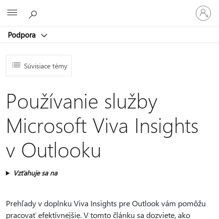
Prihláste
Microsoft
sa
k
Podpora
svojmu
kontu
Súvisiace témy
Používanie služby
Microsoft Viva Insights
v Outlooku
Vzťahuje sa na
Prehľady v doplnku Viva Insights pre Outlook vám pomôžu
pracovať efektívnejšie. V tomto článku sa dozviete, ako