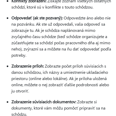
Konflikty zobrazení:
Získajte zoznam všetkých ostatných
schôdzí, ktoré sú v konflikte s touto schôdzou.
Odpovedať (ak ste pozvaný):
Odpovedzte áno alebo nie
na pozvánku. Ak ste už odpovedali, vaša odpoveď sa
zobrazuje tu. Ak je schôdza naplánovaná mimo
zvyčajného času schôdze (keď schôdze organizujete a
zúčastňujete sa schôdzí počas pracovného dňa aj mimo
neho), zvýrazní sa a môžete na ňu dať odpovedať podľa
potreby.
Zobrazenie príloh:
Zobrazte počet príloh súvisiacich s
danou schôdzou, ich názvy a umiestnenie ukladacieho
priestoru (online alebo lokálne). Ak je príloha uložená
online, môžete o nej zobraziť ďalšie podrobnosti alebo
ju otvoriť.
Zobrazenie súvisiacich dokumentov:
Zobrazte si
dokumenty, ktoré vám môžu pomôcť pripraviť sa na
schôdzu.