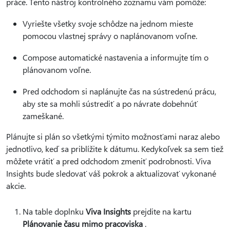
práce. Tento nástroj kontrolného zoznamu vám pomôže:
Vyriešte všetky svoje schôdze na jednom mieste
pomocou vlastnej správy o naplánovanom voľne.
Compose automatické nastavenia a informujte tím o
plánovanom voľne.
Pred odchodom si naplánujte čas na sústredenú prácu,
aby ste sa mohli sústrediť a po návrate dobehnúť
zameškané.
Plánujte si plán so všetkými týmito možnosťami naraz alebo
jednotlivo, keď sa priblížite k dátumu. Kedykoľvek sa sem tiež
môžete vrátiť a pred odchodom zmeniť podrobnosti. Viva
Insights bude sledovať váš pokrok a aktualizovať vykonané
akcie.
Na table doplnku
Viva Insights
prejdite na kartu
Plánovanie času mimo pracoviska
.