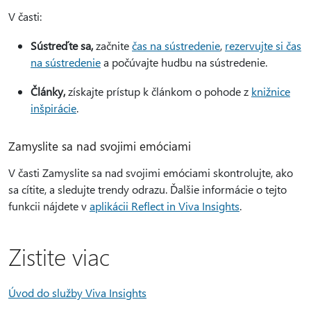
V časti:
Sústreďte sa,
začnite
čas na sústredenie
,
rezervujte si čas
na sústredenie
a počúvajte hudbu na sústredenie.
Články,
získajte prístup k článkom o pohode z
knižnice
inšpirácie
.
Zamyslite sa nad svojimi emóciami
V časti Zamyslite sa nad svojimi emóciami skontrolujte, ako
sa cítite, a sledujte trendy odrazu. Ďalšie informácie o tejto
funkcii nájdete v
aplikácii Reflect in Viva Insights
.
Zistite viac
Úvod do služby Viva Insights