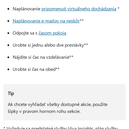
Naplánovanie
pripomenutí virtuálneho dochádzania
*
Naplánovanie e-mailov na neskôr
**
Odpojte sa s
časom pokoja
Urobte si jednu alebo dve prestávky**
Nájdite si čas na vzdelávanie**
Urobte si čas na obed**
Tip
Ak chcete vyhľadať všetky dostupné akcie, použite
šípky v pravom hornom rohu sekcie.
* Vyžaduje sa predplatné služby Viva Insights, plán služby