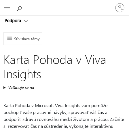
Prihláste
Microsoft
sa
k
Podpora
svojmu
kontu
Súvisiace témy
Karta Pohoda v Viva
Insights
Vzťahuje sa na
Karta Pohoda v Microsoft Viva Insights vám pomôže
pochopiť vaše pracovné návyky, spravovať váš čas a
podporiť zdravú rovnováhu medzi životom a prácou. Začnite
si rezervovať čas na sústredenie, vykonajte interaktívnu