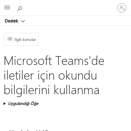
Hesabın
Microsoft
oturum
açın
Destek
İlgili konular
Microsoft Teams'de
iletiler için okundu
bilgilerini kullanma
Uygulandığı Öğe