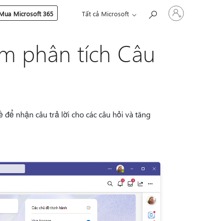
Đăng
Mua Microsoft 365
Tất cả Microsoft
nhập
tài
khoản
em phân tích Câu
của
bạn
 để nhận câu trả lời cho các câu hỏi và tăng