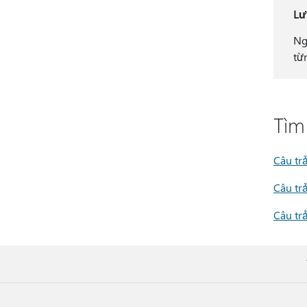
Lư
Ng
từ
Tìm
Câu trả
Câu tr
Câu tr