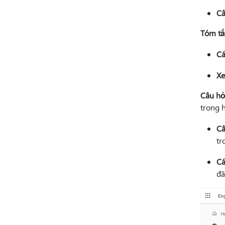
Câ
Tóm tắ
Cá
Xe
Câu hỏ
trong 
Câ
tr
Cá
đã