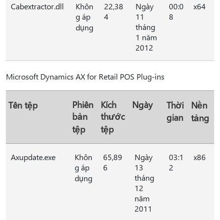
Cabextractor.dll
Khôn
22,38
Ngày
00:0
x64
g áp
4
11
8
tháng
dụng
1 năm
2012
Microsoft Dynamics AX for Retail POS Plug-ins
Phiên
Kích
Ngày
Tên tệp
Thời
Nền
bản
thước
gian
tảng
tệp
tệp
Axupdate.exe
Khôn
65,89
Ngày
03:1
x86
g áp
6
13
2
tháng
dụng
12
năm
2011