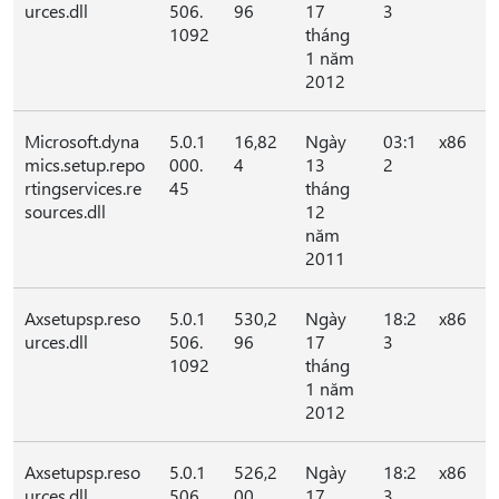
urces.dll
506.
96
17
3
1092
tháng
1 năm
2012
Microsoft.dyna
5.0.1
16,82
Ngày
03:1
x86
mics.setup.repo
000.
4
13
2
rtingservices.re
45
tháng
sources.dll
12
năm
2011
Axsetupsp.reso
5.0.1
530,2
Ngày
18:2
x86
urces.dll
506.
96
17
3
1092
tháng
1 năm
2012
Axsetupsp.reso
5.0.1
526,2
Ngày
18:2
x86
urces.dll
506.
00
17
3