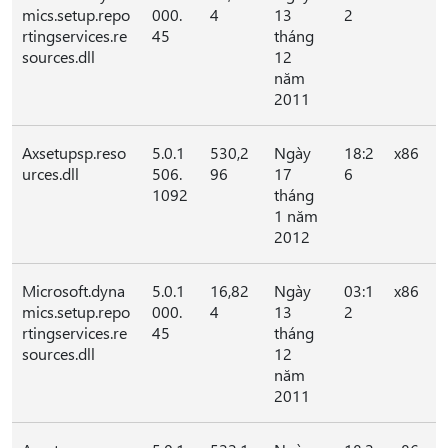
mics.setup.repo
000.
4
13
2
rtingservices.re
45
tháng
sources.dll
12
năm
2011
Axsetupsp.reso
5.0.1
530,2
Ngày
18:2
x86
urces.dll
506.
96
17
6
1092
tháng
1 năm
2012
Microsoft.dyna
5.0.1
16,82
Ngày
03:1
x86
mics.setup.repo
000.
4
13
2
rtingservices.re
45
tháng
sources.dll
12
năm
2011