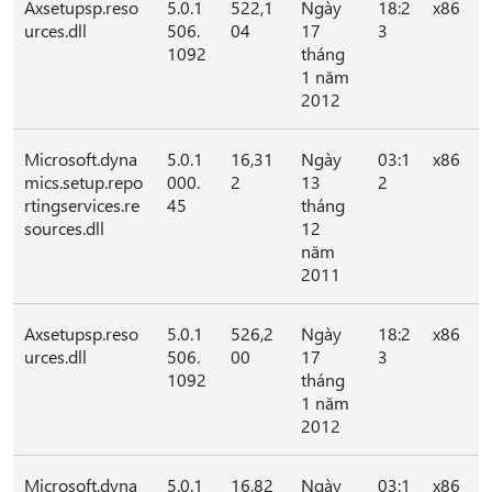
Axsetupsp.reso
5.0.1
522,1
Ngày
18:2
x86
urces.dll
506.
04
17
3
1092
tháng
1 năm
2012
Microsoft.dyna
5.0.1
16,31
Ngày
03:1
x86
mics.setup.repo
000.
2
13
2
rtingservices.re
45
tháng
sources.dll
12
năm
2011
Axsetupsp.reso
5.0.1
526,2
Ngày
18:2
x86
urces.dll
506.
00
17
3
1092
tháng
1 năm
2012
Microsoft.dyna
5.0.1
16,82
Ngày
03:1
x86