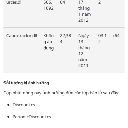
urces.dll
506.
04
17
2
1092
tháng
1 năm
2012
Cabextractor.dll
Khôn
22,38
Ngày
03:1
x64
g áp
4
13
2
tháng
dụng
12
năm
2011
Đối tượng bị ảnh hưởng
Cập nhật nóng này ảnh hưởng đến các tệp bán lẻ sau đây:
Discount.cs
PeriodicDiscount.cs