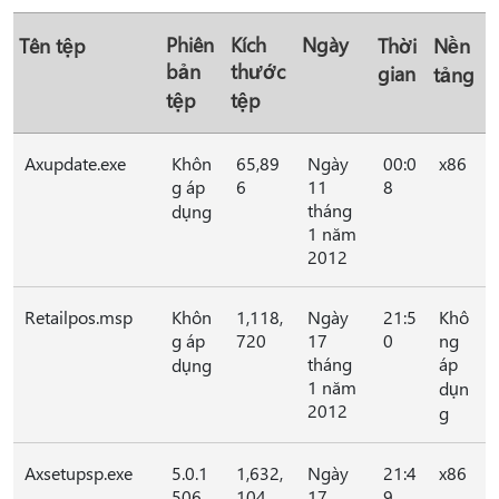
Phiên
Kích
Ngày
Tên tệp
Thời
Nền
bản
thước
gian
tảng
tệp
tệp
Axupdate.exe
Khôn
65,89
Ngày
00:0
x86
g áp
6
11
8
tháng
dụng
1 năm
2012
Retailpos.msp
Khôn
1,118,
Ngày
21:5
Khô
g áp
720
17
0
ng
tháng
áp
dụng
1 năm
dụn
2012
g
Axsetupsp.exe
5.0.1
1,632,
Ngày
21:4
x86
506.
104
17
9