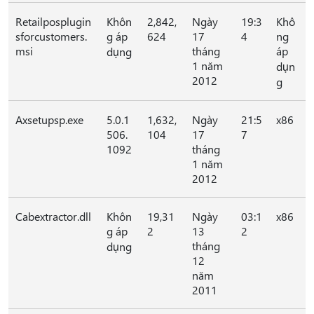
Retailposplugin
Khôn
2,842,
Ngày
19:3
Khô
sforcustomers.
g áp
624
17
4
ng
msi
tháng
áp
dụng
1 năm
dụn
2012
g
Axsetupsp.exe
5.0.1
1,632,
Ngày
21:5
x86
506.
104
17
7
1092
tháng
1 năm
2012
Cabextractor.dll
Khôn
19,31
Ngày
03:1
x86
g áp
2
13
2
tháng
dụng
12
năm
2011