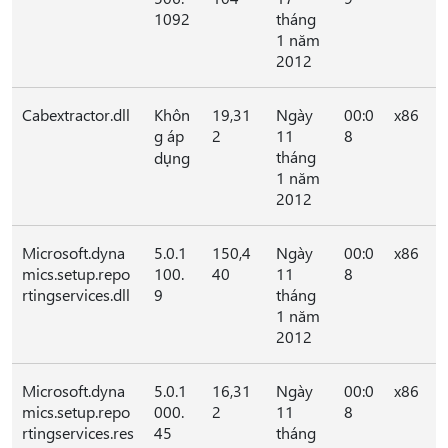
1092
tháng
1 năm
2012
Cabextractor.dll
Khôn
19,31
Ngày
00:0
x86
g áp
2
11
8
tháng
dụng
1 năm
2012
Microsoft.dyna
5.0.1
150,4
Ngày
00:0
x86
mics.setup.repo
100.
40
11
8
rtingservices.dll
9
tháng
1 năm
2012
Microsoft.dyna
5.0.1
16,31
Ngày
00:0
x86
mics.setup.repo
000.
2
11
8
rtingservices.res
45
tháng