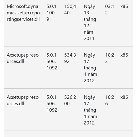
Microsoft.dyna
5.0.1
150,4
Ngày
03:1
x86
mics.setup.repo
100.
40
13
2
rtingservices.dll
9
tháng
12
năm
2011
Axsetupsp.reso
5.0.1
534,3
Ngày
18:2
x86
urces.dll
506.
92
17
3
1092
tháng
1 năm
2012
Axsetupsp.reso
5.0.1
526,2
Ngày
18:2
x86
urces.dll
506.
00
17
6
1092
tháng
1 năm
2012