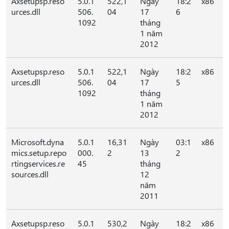
Axsetupsp.reso
5.0.1
522,1
Ngày
18:2
x86
urces.dll
506.
04
17
6
1092
tháng
1 năm
2012
Axsetupsp.reso
5.0.1
522,1
Ngày
18:2
x86
urces.dll
506.
04
17
5
1092
tháng
1 năm
2012
Microsoft.dyna
5.0.1
16,31
Ngày
03:1
x86
mics.setup.repo
000.
2
13
2
rtingservices.re
45
tháng
sources.dll
12
năm
2011
Axsetupsp.reso
5.0.1
530,2
Ngày
18:2
x86