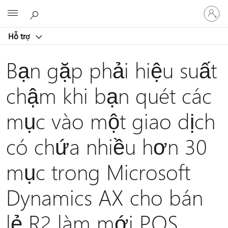
Đăng
Microsoft
nhập
tài
Hỗ trợ
khoản
của
bạn
Bạn gặp phải hiệu suất
chậm khi bạn quét các
mục vào một giao dịch
có chứa nhiều hơn 30
mục trong Microsoft
Dynamics AX cho bán
lẻ R2 làm mới POS