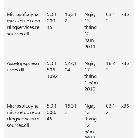
Microsoft.dyna
5.0.1
16,31
Ngày
03:1
x86
mics.setup.repo
000.
2
13
2
rtingservices.re
45
tháng
sources.dll
12
năm
2011
Axsetupsp.reso
5.0.1
522,1
Ngày
18:2
x86
urces.dll
506.
04
17
3
1092
tháng
1 năm
2012
Microsoft.dyna
5.0.1
16,31
Ngày
03:1
x86
mics.setup.repo
000.
2
13
2
rtingservices.re
45
tháng
sources.dll
12
năm
2011