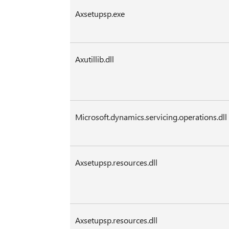
Axsetupsp.exe
Axutillib.dll
Microsoft.dynamics.servicing.operations.dll
Axsetupsp.resources.dll
Axsetupsp.resources.dll