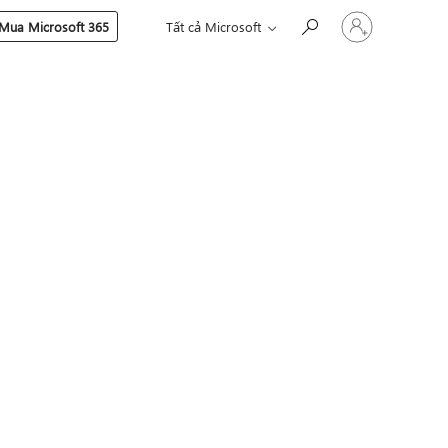
Đăng
Mua Microsoft 365
Tất cả Microsoft
nhập
tài
khoản
của
bạn