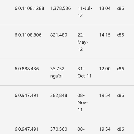
6.0.1108.1288
1,378,536
11-Jul-
13:04
x86
12
6.0.1108.806
821,480
22-
14:15
x86
May-
12
6.0.888.436
35.752
31-
12:00
x86
người
Oct-11
6.0.947.491
382,848
08-
19:54
x86
Nov-
11
6.0.947.491
370,560
08-
19:54
x86