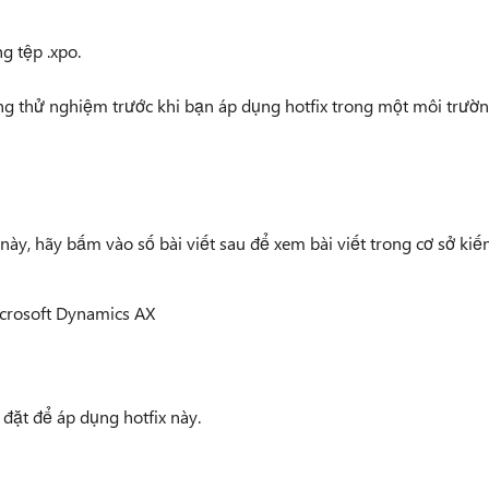
g tệp .xpo.
ng thử nghiệm trước khi bạn áp dụng hotfix trong một môi trườ
 này, hãy bấm vào số bài viết sau để xem bài viết trong cơ sở kiế
icrosoft Dynamics AX
đặt để áp dụng hotfix này.