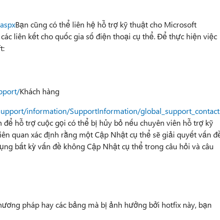
.aspx
Bạn cũng có thể liên hệ hỗ trợ kỹ thuật cho Microsoft
c liên kết cho quốc gia số điện thoại cụ thể. Để thực hiện việc
t:
pport/
Khách hàng
support/information/SupportInformation/global_support_contac
h để hỗ trợ cuộc gọi có thể bị hủy bỏ nếu chuyên viên hỗ trợ kỹ
iên quan xác định rằng một Cập Nhật cụ thể sẽ giải quyết vấn đ
dụng bất kỳ vấn đề không Cập Nhật cụ thể trong câu hỏi và câu
hương pháp hay các bảng mà bị ảnh hưởng bởi hotfix này, bạn