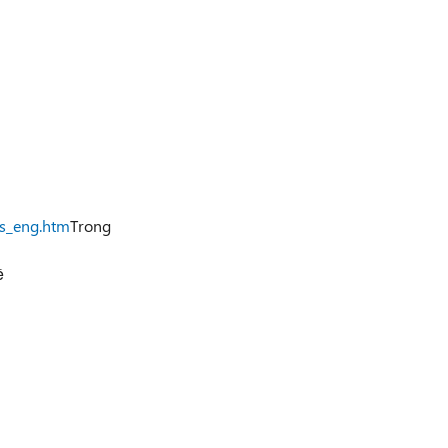
ts_eng.htm
Trong
ề