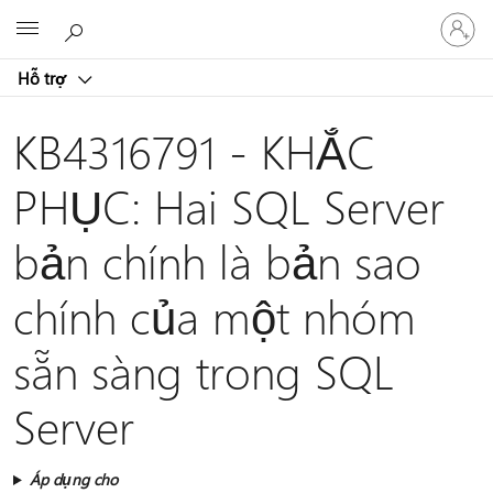
Đăng
Microsoft
nhập
tài
Hỗ trợ
khoản
của
bạn
KB4316791 - KHẮC
PHỤC: Hai SQL Server
bản chính là bản sao
chính của một nhóm
sẵn sàng trong SQL
Server
Áp dụng cho