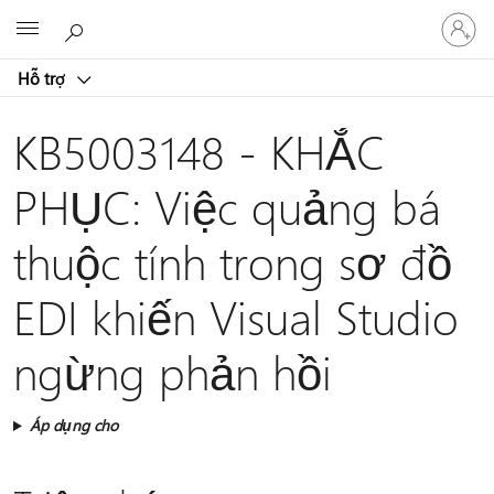
Đăng
Microsoft
nhập
tài
Hỗ trợ
khoản
của
bạn
KB5003148 - KHẮC
PHỤC: Việc quảng bá
thuộc tính trong sơ đồ
EDI khiến Visual Studio
ngừng phản hồi
Áp dụng cho