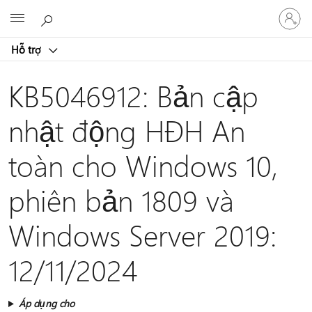
Đăng
Microsoft
nhập
tài
Hỗ trợ
khoản
của
bạn
KB5046912: Bản cập
nhật động HĐH An
toàn cho Windows 10,
phiên bản 1809 và
Windows Server 2019:
12/11/2024
Áp dụng cho