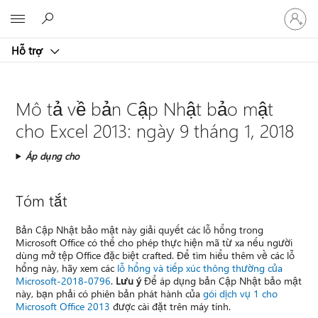
Đăng
Microsoft
nhập
tài
Hỗ trợ
khoản
của
bạn
Mô tả về bản Cập Nhật bảo mật
cho Excel 2013: ngày 9 tháng 1, 2018
Áp dụng cho
Tóm tắt
Bản Cập Nhật bảo mật này giải quyết các lỗ hổng trong
Microsoft Office có thể cho phép thực hiện mã từ xa nếu người
dùng mở tệp Office đặc biệt crafted. Để tìm hiểu thêm về các lỗ
hổng này, hãy xem các
lỗ hổng và tiếp xúc thông thường của
Microsoft-2018-0796
.
Lưu ý
Để áp dụng bản Cập Nhật bảo mật
này, bạn phải có phiên bản phát hành của
gói dịch vụ 1 cho
Microsoft Office 2013
được cài đặt trên máy tính.