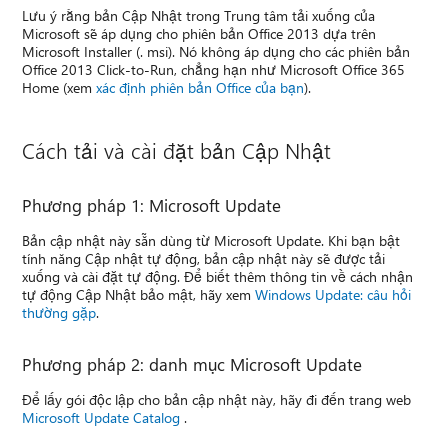
Lưu ý rằng bản Cập Nhật trong Trung tâm tải xuống của
Microsoft sẽ áp dụng cho phiên bản Office 2013 dựa trên
Microsoft Installer (. msi). Nó không áp dụng cho các phiên bản
Office 2013 Click-to-Run, chẳng hạn như Microsoft Office 365
Home (xem
xác định phiên bản Office của bạn
).
Cách tải và cài đặt bản Cập Nhật
Phương pháp 1: Microsoft Update
Bản cập nhật này sẵn dùng từ Microsoft Update. Khi bạn bật
tính năng Cập nhật tự động, bản cập nhật này sẽ được tải
xuống và cài đặt tự động. Để biết thêm thông tin về cách nhận
tự động Cập Nhật bảo mật, hãy xem
Windows Update: câu hỏi
thường gặp
.
Phương pháp 2: danh mục Microsoft Update
Để lấy gói độc lập cho bản cập nhật này, hãy đi đến trang web
Microsoft Update Catalog
.