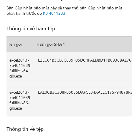
Bản Cập Nhật bảo mật này sẽ thay thế bản Cập Nhật bảo mật
phát hành trước đó
KB 4011233
.
Thông tin về băm tệp
Tên gói
Hash gói SHA 1
excel2013-
E2EC64B3CE8C639F05DC4FAEDBD11B8936BAE76
kb4011639-
fullfile-x64-
glb.exe
excel2013-
EAE0CB3C308FB5055DAFCE84AAEEC175F94878F
kb4011639-
fullfile-x86-
glb.exe
Thông tin về tệp