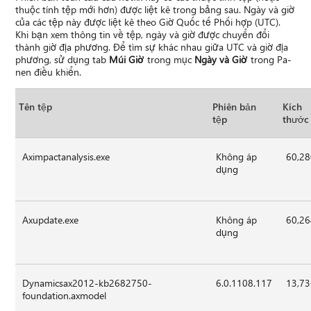
thuộc tính tệp mới hơn) được liệt kê trong bảng sau. Ngày và giờ
của các tệp này được liệt kê theo Giờ Quốc tế Phối hợp (UTC).
Khi bạn xem thông tin về tệp, ngày và giờ được chuyển đổi
thành giờ địa phương. Để tìm sự khác nhau giữa UTC và giờ địa
phương, sử dụng tab
Múi Giờ
trong mục
Ngày và Giờ
trong Pa-
nen điều khiển.
Tên tệp
Phiên bản
Kích
tệp
thước
Aximpactanalysis.exe
Không áp
60,2
dụng
Axupdate.exe
Không áp
60,2
dụng
Dynamicsax2012-kb2682750-
6.0.1108.117
13,7
foundation.axmodel