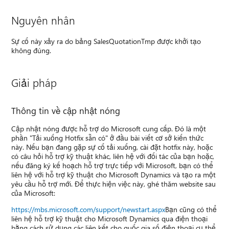
Nguyên nhân
Sự cố này xảy ra do bảng SalesQuotationTmp được khởi tạo
không đúng.
Giải pháp
Thông tin về cập nhật nóng
Cập nhật nóng được hỗ trợ do Microsoft cung cấp. Đó là một
phần "Tải xuống Hotfix sẵn có" ở đầu bài viết cơ sở kiến thức
này. Nếu bạn đang gặp sự cố tải xuống, cài đặt hotfix này, hoặc
có câu hỏi hỗ trợ kỹ thuật khác, liên hệ với đối tác của bạn hoặc,
nếu đăng ký kế hoạch hỗ trợ trực tiếp với Microsoft, bạn có thể
liên hệ với hỗ trợ kỹ thuật cho Microsoft Dynamics và tạo ra một
yêu cầu hỗ trợ mới. Để thực hiện việc này, ghé thăm website sau
của Microsoft:
https://mbs.microsoft.com/support/newstart.aspx
Bạn cũng có thể
liên hệ hỗ trợ kỹ thuật cho Microsoft Dynamics qua điện thoại
bằng cách sử dụng các liên kết cho quốc gia số điện thoại cụ thể.