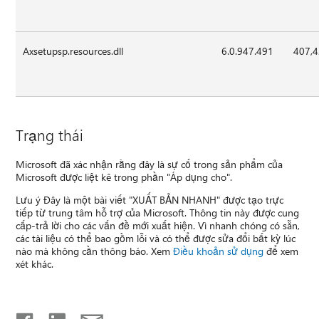
Axsetupsp.resources.dll
6.0.947.491
407,
Trạng thái
Microsoft đã xác nhận rằng đây là sự cố trong sản phẩm của
Microsoft được liệt kê trong phần "Áp dụng cho".
Lưu ý Đây là một bài viết "XUẤT BẢN NHANH" được tạo trực
tiếp từ trung tâm hỗ trợ của Microsoft. Thông tin này được cung
cấp-trả lời cho các vấn đề mới xuất hiện. Vì nhanh chóng có sẵn,
các tài liệu có thể bao gồm lỗi và có thể được sửa đổi bất kỳ lúc
nào mà không cần thông báo. Xem
Điều khoản sử dụng
để xem
xét khác.