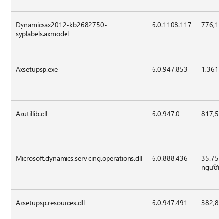
Dynamicsax2012-kb2682750-
6.0.1108.117
776,
syplabels.axmodel
Axsetupsp.exe
6.0.947.853
1,361
Axutillib.dll
6.0.947.0
817,
Microsoft.dynamics.servicing.operations.dll
6.0.888.436
35.7
ngườ
Axsetupsp.resources.dll
6.0.947.491
382,