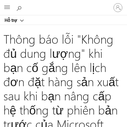
Đăng
Microsoft
nhập
tài
Hỗ trợ
khoản
của
bạn
Thông báo lỗi "Không
đủ dung lượng" khi
bạn cố gắng lên lịch
đơn đặt hàng sản xuất
sau khi bạn nâng cấp
hệ thống từ phiên bản
trước của Microsoft