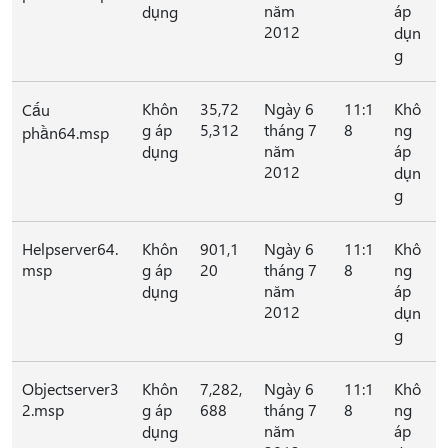
năm
áp
dụng
2012
dụn
g
Khôn
35,72
Ngày 6
11:1
Khô
Cấu
g áp
5,312
tháng 7
8
ng
phần64.msp
năm
áp
dụng
2012
dụn
g
Helpserver64.
Khôn
901,1
Ngày 6
11:1
Khô
msp
g áp
20
tháng 7
8
ng
năm
áp
dụng
2012
dụn
g
Objectserver3
Khôn
7,282,
Ngày 6
11:1
Khô
2.msp
g áp
688
tháng 7
8
ng
năm
áp
dụng