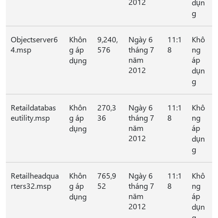
2012
dụn
g
Objectserver6
Khôn
9,240,
Ngày 6
11:1
Khô
4.msp
g áp
576
tháng 7
8
ng
năm
áp
dụng
2012
dụn
g
Retaildatabas
Khôn
270,3
Ngày 6
11:1
Khô
eutility.msp
g áp
36
tháng 7
8
ng
năm
áp
dụng
2012
dụn
g
Retailheadqua
Khôn
765,9
Ngày 6
11:1
Khô
rters32.msp
g áp
52
tháng 7
8
ng
năm
áp
dụng
2012
dụn
g