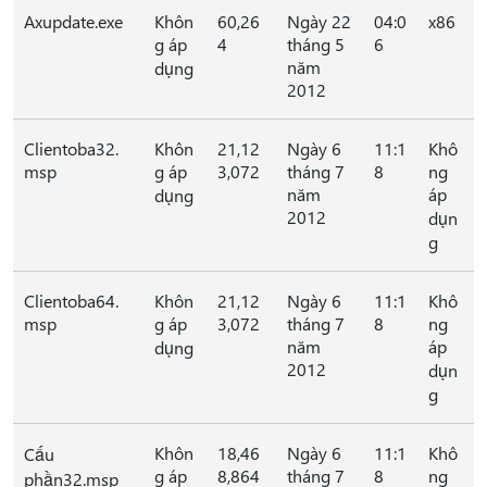
Axupdate.exe
Khôn
60,26
Ngày 22
04:0
x86
g áp
4
tháng 5
6
năm
dụng
2012
Clientoba32.
Khôn
21,12
Ngày 6
11:1
Khô
msp
g áp
3,072
tháng 7
8
ng
năm
áp
dụng
2012
dụn
g
Clientoba64.
Khôn
21,12
Ngày 6
11:1
Khô
msp
g áp
3,072
tháng 7
8
ng
năm
áp
dụng
2012
dụn
g
Khôn
18,46
Ngày 6
11:1
Khô
Cấu
g áp
8,864
tháng 7
8
ng
phần32.msp