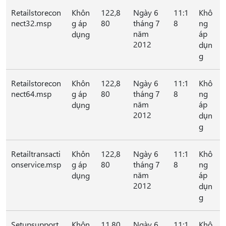
Retailstorecon
Khôn
122,8
Ngày 6
11:1
Khô
nect32.msp
g áp
80
tháng 7
8
ng
năm
áp
dụng
2012
dụn
g
Retailstorecon
Khôn
122,8
Ngày 6
11:1
Khô
nect64.msp
g áp
80
tháng 7
8
ng
năm
áp
dụng
2012
dụn
g
Retailtransacti
Khôn
122,8
Ngày 6
11:1
Khô
onservice.msp
g áp
80
tháng 7
8
ng
năm
áp
dụng
2012
dụn
g
Setupsupport
Khôn
11,80
Ngày 6
11:1
Khô