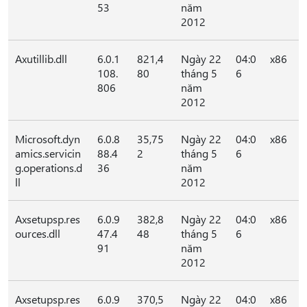
53
năm
2012
Axutillib.dll
6.0.1
821,4
Ngày 22
04:0
x86
108.
80
tháng 5
6
806
năm
2012
Microsoft.dyn
6.0.8
35,75
Ngày 22
04:0
x86
amics.servicin
88.4
2
tháng 5
6
g.operations.d
36
năm
ll
2012
Axsetupsp.res
6.0.9
382,8
Ngày 22
04:0
x86
ources.dll
47.4
48
tháng 5
6
91
năm
2012
Axsetupsp.res
6.0.9
370,5
Ngày 22
04:0
x86