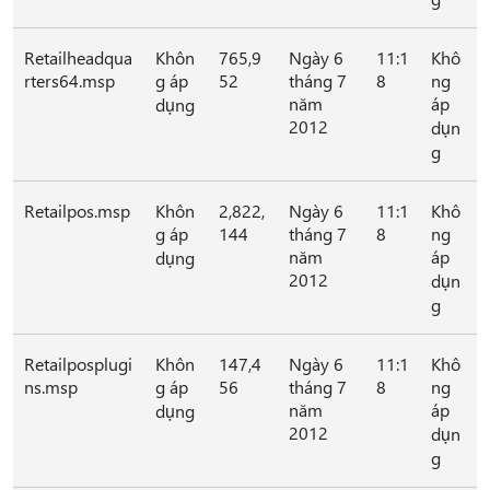
Retailheadqua
Khôn
765,9
Ngày 6
11:1
Khô
rters64.msp
g áp
52
tháng 7
8
ng
năm
áp
dụng
2012
dụn
g
Retailpos.msp
Khôn
2,822,
Ngày 6
11:1
Khô
g áp
144
tháng 7
8
ng
năm
áp
dụng
2012
dụn
g
Retailposplugi
Khôn
147,4
Ngày 6
11:1
Khô
ns.msp
g áp
56
tháng 7
8
ng
năm
áp
dụng
2012
dụn
g