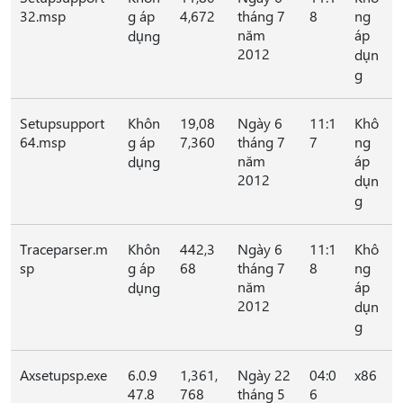
32.msp
g áp
4,672
tháng 7
8
ng
năm
áp
dụng
2012
dụn
g
Setupsupport
Khôn
19,08
Ngày 6
11:1
Khô
64.msp
g áp
7,360
tháng 7
7
ng
năm
áp
dụng
2012
dụn
g
Traceparser.m
Khôn
442,3
Ngày 6
11:1
Khô
sp
g áp
68
tháng 7
8
ng
năm
áp
dụng
2012
dụn
g
Axsetupsp.exe
6.0.9
1,361,
Ngày 22
04:0
x86
47.8
768
tháng 5
6