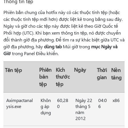
Thông tin tệp
Phiên bản chung của hotfix này có các thuộc tính tệp (hoặc
các thuộc tính tệp mới hơn) được liệt kê trong bảng sau đây.
Ngày và giờ cho các tệp này được liệt kê theo Giờ Quốc tế
Phối hợp (UTC). Khi bạn xem thông tin tệp, nó được chuyển
đổi thành giờ địa phương. Để tìm ra sự khác biệt giữa UTC và
giờ địa phương, hãy
dùng tab
Múi giờ trong
mục Ngày và
Giờ
trong Panel Điều khiển.
Phiên
Kích
Ngày
Tên tệp
Thời
Nền
bản
thước
gian
tảng
tệp
tệp
Aximpactanal
Khôn
60,28
Ngày 22
04:0
x86
ysis.exe
g áp
0
tháng 5
6
năm
dụng
2012