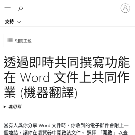
登
Microsoft
入
您
支持
的
帳
戶
相關主題
透過即時共同撰寫功能
在 Word 文件上共同作
業 (機器翻譯)
套用到
當有人與你分享 Word 文件時，你收到的電子郵件會附上一
個連結，讓你在瀏覽器中開啟該文件。 選擇
「開啟
」以查