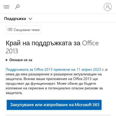
Влезте
Microsoft
във
вашия
Поддръжка
акаунт
Свързани теми
Край на поддръжката за Office
2013
Отнася се за
Поддръжката за Office 2013 приключи на 11 април 2023
г. и
няма да има разширение и разширени актуализации на
защитата. Всички ваши приложения на Office 2013 ще
продължат да функционират. Може обаче да бъдете
изложени на сериозни и потенциално опасни рискове за
защитата.
Закупуване или изпробване на Microsoft 365