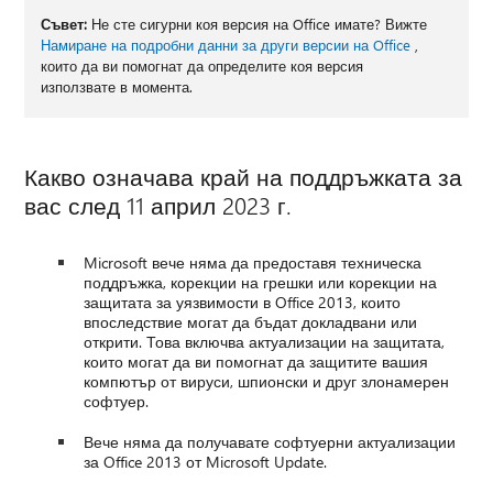
Съвет:
Не сте сигурни коя версия на Office имате? Вижте
Намиране на подробни данни за други версии на Office
,
които да ви помогнат да определите коя версия
използвате в момента.
Какво означава край на поддръжката за
вас след 11 април 2023 г.
Microsoft вече няма да предоставя техническа
поддръжка, корекции на грешки или корекции на
защитата за уязвимости в Office 2013, които
впоследствие могат да бъдат докладвани или
открити. Това включва актуализации на защитата,
които могат да ви помогнат да защитите вашия
компютър от вируси, шпионски и друг злонамерен
софтуер.
Вече няма да получавате софтуерни актуализации
за Office 2013 от Microsoft Update.