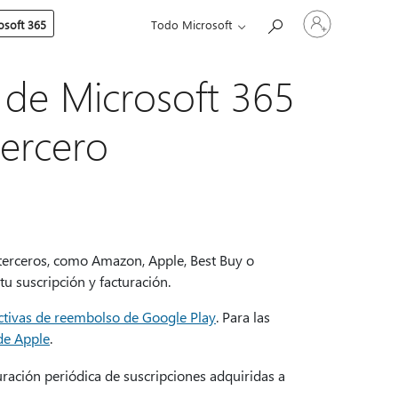
Iniciar
soft 365
Todo Microsoft
sesión
en
tu
cuenta
n de Microsoft 365
tercero
 terceros, como Amazon, Apple, Best Buy o
u suscripción y facturación.
ctivas de reembolso de Google Play
. Para las
de Apple
.
uración periódica de suscripciones adquiridas a