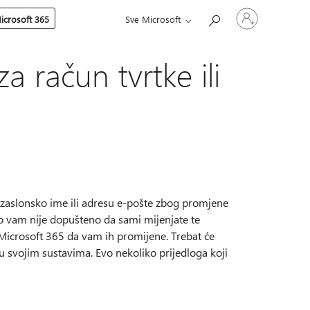
Prijavite
icrosoft 365
Sve Microsoft
se
u
svoj
račun
a račun tvrtke ili
i zaslonsko ime ili adresu e-pošte zbog promjene
Ako vam nije dopušteno da sami mijenjate te
a Microsoft 365 da vam ih promijene. Trebat će
 u svojim sustavima. Evo nekoliko prijedloga koji