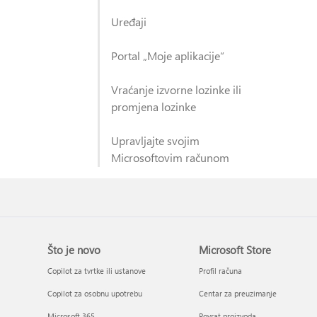
Uređaji
Portal „Moje aplikacije“
Vraćanje izvorne lozinke ili
promjena lozinke
Upravljajte svojim
Microsoftovim računom
Što je novo
Microsoft Store
Copilot za tvrtke ili ustanove
Profil računa
Copilot za osobnu upotrebu
Centar za preuzimanje
Microsoft 365
Povrat proizvoda