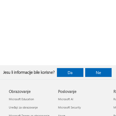
Jesu li informacije bile korisne?
Da
Ne
Obrazovanje
Poslovanje
R
Microsoft Education
Microsoft AI
Ra
Uređaji za obrazovanje
Microsoft Security
Mi
Microsoft Teams za obrazovanje
Azure
Po