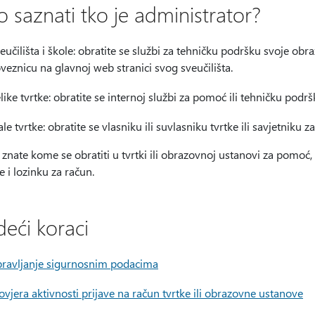
o saznati tko je administrator?
eučilišta i škole: obratite se službi za tehničku podršku svoje o
veznicu na glavnoj web stranici svog sveučilišta.
like tvrtke: obratite se internoj službi za pomoć ili tehničku podrš
le tvrtke: obratite se vlasniku ili suvlasniku tvrtke ili savjetniku 
znate kome se obratiti u tvrtki ili obrazovnoj ustanovi za pomoć
 i lozinku za račun.
deći koraci
ravljanje sigurnosnim podacima
ovjera aktivnosti prijave na račun tvrtke ili obrazovne ustanove