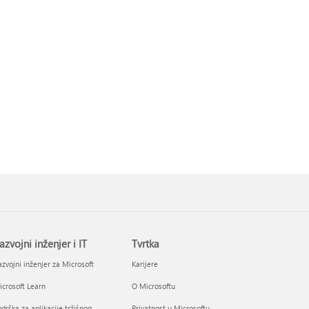
azvojni inženjer i IT
Tvrtka
zvojni inženjer za Microsoft
Karijere
crosoft Learn
O Microsoftu
drška za aplikacije tržišnog
Privatnost u Microsoftu