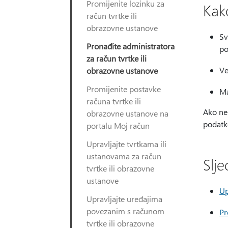
Promijenite lozinku za
Kak
račun tvrtke ili
obrazovne ustanove
Sv
Pronađite administratora
po
za račun tvrtke ili
Ve
obrazovne ustanove
Promijenite postavke
Ma
računa tvrtke ili
Ako ne 
obrazovne ustanove na
podatke
portalu Moj račun
Upravljajte tvrtkama ili
ustanovama za račun
Slje
tvrtke ili obrazovne
ustanove
Up
Upravljajte uređajima
povezanim s računom
Pr
tvrtke ili obrazovne