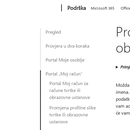
Microsoft
Podrška
Microsoft 365
Offic
Pr
Pregled
ob
Provjera u dva koraka
Portal Moje osoblje
Primj
Portal „Moj račun“
Portal Moj račun za
Možda ć
račune tvrtke ili
imena. 
obrazovne ustanove
podatke
vam adr
Promjena profilne slike
će vam
tvrtke ili obrazovne
ustanove