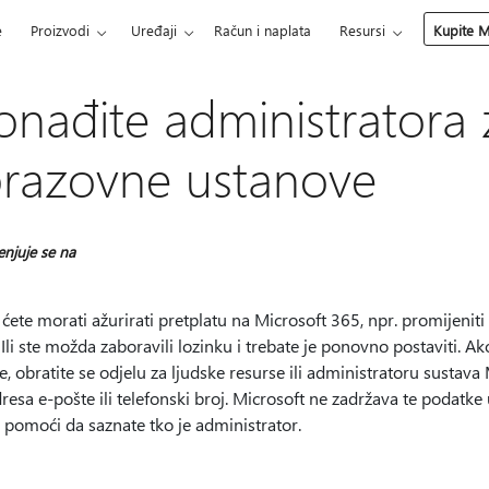
e
Proizvodi
Uređaji
Račun i naplata
Resursi
Kupite M
onađite administratora z
razovne ustanove
enjuje se na
ete morati ažurirati pretplatu na Microsoft 365, npr. promijenit
Ili ste možda zaboravili lozinku i trebate je ponovno postaviti. 
, obratite se odjelu za ljudske resurse ili administratoru sustav
esa e-pošte ili telefonski broj. Microsoft ne zadržava te podatke
 pomoći da saznate tko je administrator.