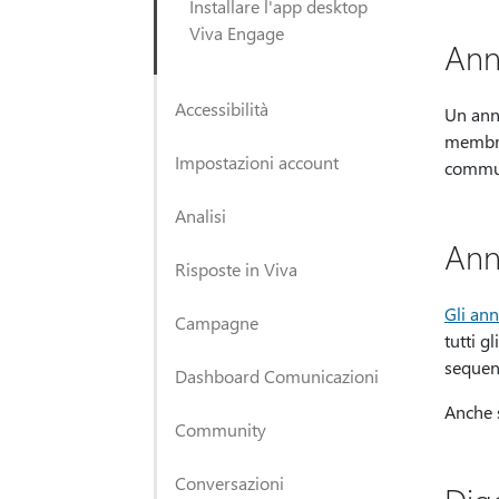
Installare l'app desktop
Viva Engage
Ann
Accessibilità
Un ann
membri 
Impostazioni account
commu
Analisi
Ann
Risposte in Viva
Gli an
Campagne
tutti g
sequen
Dashboard Comunicazioni
Anche s
Community
Conversazioni