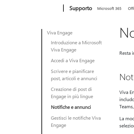
Microsoft
Supporto
Microsoft 365
Off
No
Viva Engage
Introduzione a Microsoft
Viva Engage
Resta i
Accedi a Viva Engage
Scrivere e pianificare
Not
post, articoli e annunci
Creazione di post di
Viva En
Engage in più lingue
includo
Teams, 
Notifiche e annunci
Gestisci le notifiche Viva
La modi
Engage
selezio