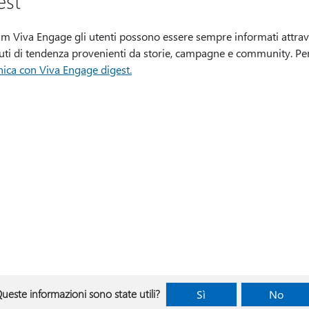
est
 Viva Engage gli utenti possono essere sempre informati attraver
uti di tendenza provenienti da storie, campagne e community. Per
nica con Viva Engage digest.
ueste informazioni sono state utili?
Sì
No