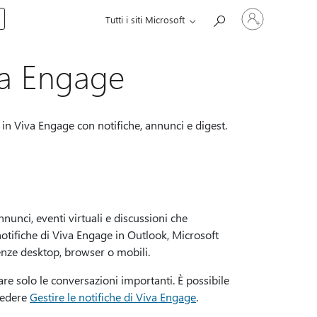
Accedi
Tutti i siti Microsoft
con
il
tuo
account
va Engage
 in Viva Engage con notifiche, annunci e digest.
unci, eventi virtuali e discussioni che
 notifiche di Viva Engage in Outlook, Microsoft
enze desktop, browser o mobili.
zare solo le conversazioni importanti. È possibile
 vedere
Gestire le notifiche di Viva Engage
.