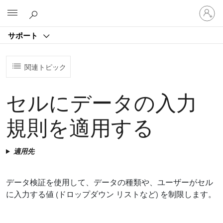
ア
Microsoft
カ
ウ
サポート
ン
ト
に
関連トピック
サ
イ
ン
セルにデータの入力
イ
ン
規則を適用する
す
る
適用先
データ検証を使用して、データの種類や、ユーザーがセル
に入力する値 (ドロップダウン リストなど) を制限します。