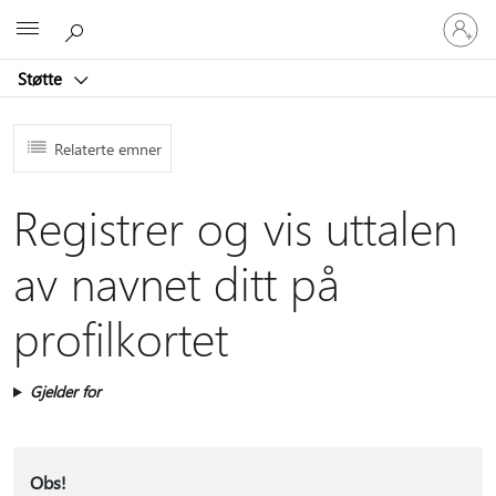
Logg
Microsoft
på
kontoen
Støtte
din
Relaterte emner
Registrer og vis uttalen
av navnet ditt på
profilkortet
Gjelder for
Obs!